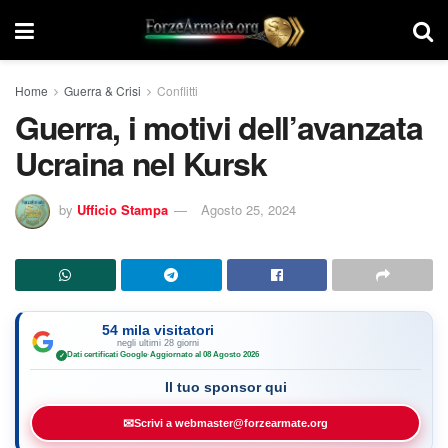
Home
Guerra & Crisi
Conflitti
Guerra, i motivi dell’avanzata
Ucraina nel Kursk
by
Ufficio Stampa
Agosto 25, 2024
54 mila visitatori
negli ultimi 28 giorni
Dati certificati Google
·
Aggiornato al 08 Agosto 2026
✓
Il tuo sponsor qui
✉
Scrivi a webmaster@forzearmate.org