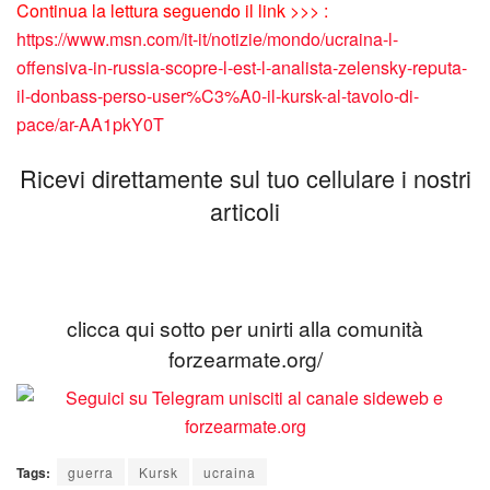
Continua la lettura seguendo il link >>> :
https://www.msn.com/it-it/notizie/mondo/ucraina-l-
offensiva-in-russia-scopre-l-est-l-analista-zelensky-reputa-
il-donbass-perso-user%C3%A0-il-kursk-al-tavolo-di-
pace/ar-AA1pkY0T
Ricevi direttamente sul tuo cellulare i nostri
articoli
clicca qui sotto per unirti alla comunità
forzearmate.org/
Tags:
guerra
Kursk
ucraina