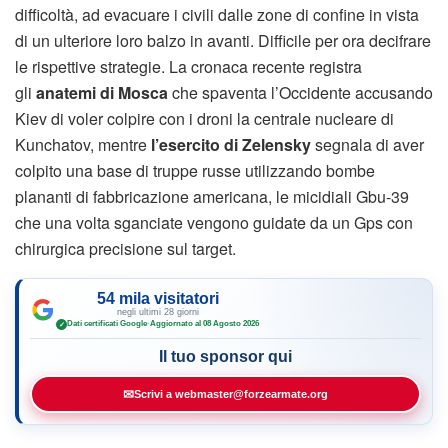
difficoltà, ad evacuare i civili dalle zone di confine in vista
di un ulteriore loro balzo in avanti. Difficile per ora decifrare
le rispettive strategie. La cronaca recente registra
gli
anatemi di Mosca
che spaventa l’Occidente accusando
Kiev di voler colpire con i droni la centrale nucleare di
Kunchatov, mentre
l’esercito di Zelensky
segnala di aver
colpito una base di truppe russe utilizzando bombe
plananti di fabbricazione americana, le micidiali Gbu-39
che una volta sganciate vengono guidate da un Gps con
chirurgica precisione sul target.
54 mila visitatori
negli ultimi 28 giorni
Dati certificati Google
·
Aggiornato al 08 Agosto 2026
✓
Il tuo sponsor qui
✉
Scrivi a webmaster@forzearmate.org