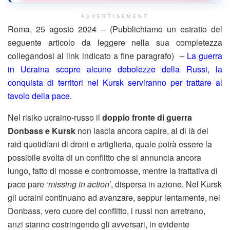
ADVERTISEMENT
Roma, 25 agosto 2024 – (Pubblichiamo un estratto del
seguente articolo da leggere nella sua completezza
collegandosi al link indicato a fine paragrafo) –
La guerra
in Ucraina scopre alcune debolezze della Russi, la
conquista di territori nel Kursk serviranno per trattare al
tavolo della pace.
Nel risiko ucraino-russo il
doppio fronte di guerra
Donbass e Kursk
non lascia ancora capire, al di là dei
raid quotidiani di droni e artiglieria, quale potrà essere la
possibile svolta di un conflitto che si annuncia ancora
lungo, fatto di mosse e contromosse, mentre la trattativa di
pace pare ‘
missing in action
’, dispersa in azione. Nel Kursk
gli ucraini continuano ad avanzare, seppur lentamente, nel
Donbass, vero cuore del conflitto, i russi non arretrano,
anzi stanno costringendo gli avversari, in evidente