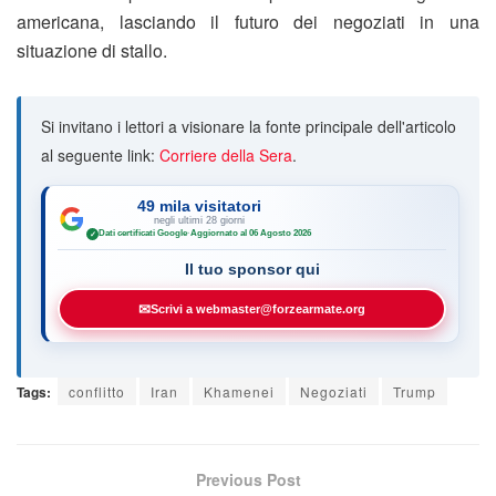
americana, lasciando il futuro dei negoziati in una
situazione di stallo.
Si invitano i lettori a visionare la fonte principale dell'articolo
al seguente link:
Corriere della Sera
.
49 mila visitatori
negli ultimi 28 giorni
Dati certificati Google
·
Aggiornato al 06 Agosto 2026
✓
Il tuo sponsor qui
✉
Scrivi a webmaster@forzearmate.org
Tags:
conflitto
Iran
Khamenei
Negoziati
Trump
Previous Post