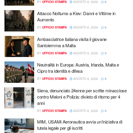
BY
UFFICIO STAMPA
AGOSTO 6, 2026
0
Attacco Notturno a Kiev: Danni e Vittime in
Aumento
BY
UFFICIO STAMPA
AGOSTO 6, 2026
0
Ambasciatrice italiana visita il giovane
Santoiemma a Malta
BY
UFFICIO STAMPA
AGOSTO 6, 2026
0
Neutralità in Europa: Austria, Irlanda, Malta e
Cipro tra identità e difesa
BY
UFFICIO STAMPA
AGOSTO 6, 2026
0
Siena, denunciato 24enne per scritte minacciose
contro Meloni e Polizia: divieto di ritorno per 4
anni
BY
UFFICIO STAMPA
AGOSTO 6, 2026
0
MIM, USAMi Aeronautica avvia un’iniziativa di
tutela legale per gli iscritti