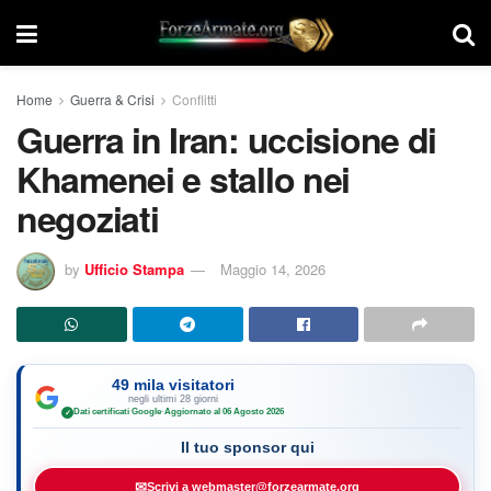
Home
Guerra & Crisi
Conflitti
Guerra in Iran: uccisione di
Khamenei e stallo nei
negoziati
by
Ufficio Stampa
Maggio 14, 2026
49 mila visitatori
negli ultimi 28 giorni
Dati certificati Google
·
Aggiornato al 06 Agosto 2026
✓
Il tuo sponsor qui
✉
Scrivi a webmaster@forzearmate.org