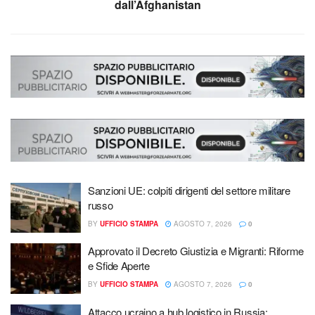
dall’Afghanistan
Sanzioni UE: colpiti dirigenti del settore militare
russo
BY
UFFICIO STAMPA
AGOSTO 7, 2026
0
Approvato il Decreto Giustizia e Migranti: Riforme
e Sfide Aperte
BY
UFFICIO STAMPA
AGOSTO 7, 2026
0
Attacco ucraino a hub logistico in Russia: