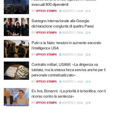
evacuati 800 dipendenti
BY
UFFICIO STAMPA
AGOSTO 7, 2026
0
Sostegno internazionale alla Georgia:
dichiarazione congiunta di quattro Paesi
BY
UFFICIO STAMPA
AGOSTO 7, 2026
0
Putin e la Nato: tensioni in aumento secondo
l’intelligence USA
BY
UFFICIO STAMPA
AGOSTO 7, 2026
0
Contratto militari, USAMi: «La dirigenza va
tutelata, ma la stessa forza serviva anche per il
personale contrattualizzato»
BY
UFFICIO STAMPA
AGOSTO 7, 2026
0
Ex Ilva, Bonanni: «La priorità è la bonifica, non il
ricorso contro la sentenza»
BY
UFFICIO STAMPA
AGOSTO 7, 2026
0