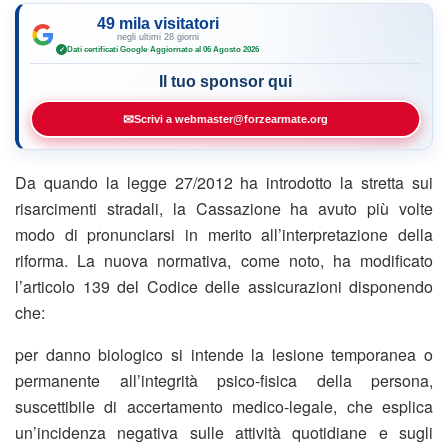
49 mila visitatori
negli ultimi 28 giorni
Dati certificati Google
·
Aggiornato al 06 Agosto 2026
✓
Il tuo sponsor qui
✉
Scrivi a webmaster@forzearmate.org
Da quando la legge 27/2012 ha introdotto la stretta sui
risarcimenti stradali, la Cassazione ha avuto più volte
modo di pronunciarsi in merito all’interpretazione della
riforma. La nuova normativa, come noto, ha modificato
l’articolo 139 del Codice delle assicurazioni disponendo
che:
per danno biologico si intende la lesione temporanea o
permanente all’integrità psico-fisica della persona,
suscettibile di accertamento medico-legale, che esplica
un’incidenza negativa sulle attività quotidiane e sugli