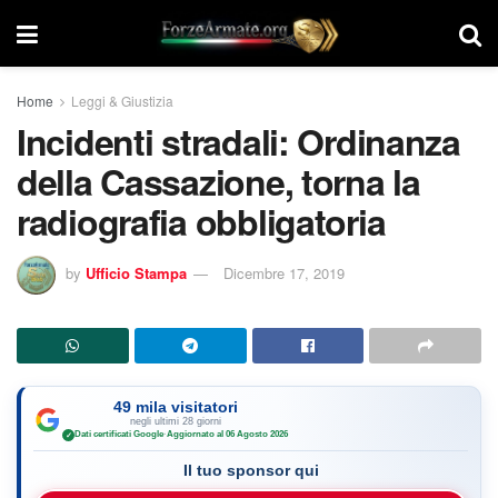
Home
Leggi & Giustizia
Incidenti stradali: Ordinanza
della Cassazione, torna la
radiografia obbligatoria
by
Ufficio Stampa
Dicembre 17, 2019
49 mila visitatori
negli ultimi 28 giorni
Dati certificati Google
·
Aggiornato al 06 Agosto 2026
✓
Il tuo sponsor qui