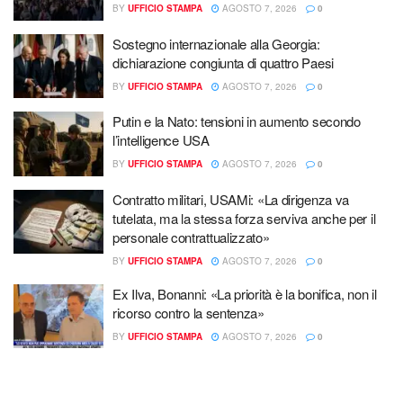
BY
UFFICIO STAMPA
AGOSTO 7, 2026
0
Sostegno internazionale alla Georgia:
dichiarazione congiunta di quattro Paesi
BY
UFFICIO STAMPA
AGOSTO 7, 2026
0
Putin e la Nato: tensioni in aumento secondo
l’intelligence USA
BY
UFFICIO STAMPA
AGOSTO 7, 2026
0
Contratto militari, USAMi: «La dirigenza va
tutelata, ma la stessa forza serviva anche per il
personale contrattualizzato»
BY
UFFICIO STAMPA
AGOSTO 7, 2026
0
Ex Ilva, Bonanni: «La priorità è la bonifica, non il
ricorso contro la sentenza»
BY
UFFICIO STAMPA
AGOSTO 7, 2026
0