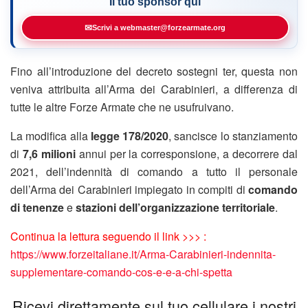
Il tuo sponsor qui
✉
Scrivi a webmaster@forzearmate.org
Fino all’introduzione del decreto sostegni ter, questa non
veniva attribuita all’Arma dei Carabinieri, a differenza di
tutte le altre Forze Armate che ne usufruivano.
La modifica alla
legge 178/2020
, sancisce lo stanziamento
di
7,6 milioni
annui per la corresponsione, a decorrere dal
2021, dell’indennità di comando a tutto il personale
dell’Arma dei Carabinieri impiegato in compiti di
comando
di tenenze
e
stazioni dell’organizzazione territoriale
.
Continua la lettura seguendo il link >>> :
https://www.forzeitaliane.it/Arma-Carabinieri-indennita-
supplementare-comando-cos-e-e-a-chi-spetta
Ricevi direttamente sul tuo cellulare i nostri