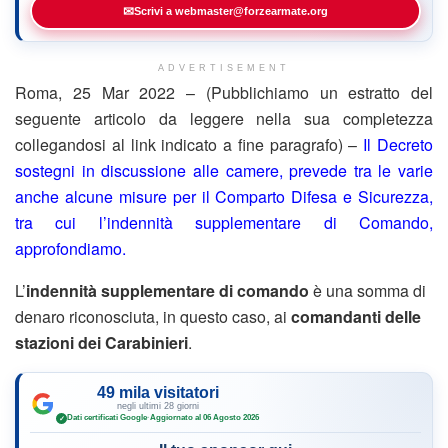
✉
Scrivi a webmaster@forzearmate.org
ADVERTISEMENT
Roma, 25 Mar 2022 – (Pubblichiamo un estratto del
seguente articolo da leggere nella sua completezza
collegandosi al link indicato a fine paragrafo) –
Il Decreto
sostegni in discussione alle camere, prevede tra le varie
anche alcune misure per il Comparto Difesa e Sicurezza,
tra cui l’indennità supplementare di Comando,
approfondiamo.
L’
indennità supplementare di comando
è una somma di
denaro riconosciuta, in questo caso, ai
comandanti delle
stazioni dei Carabinieri
.
49 mila visitatori
negli ultimi 28 giorni
Dati certificati Google
·
Aggiornato al 06 Agosto 2026
✓