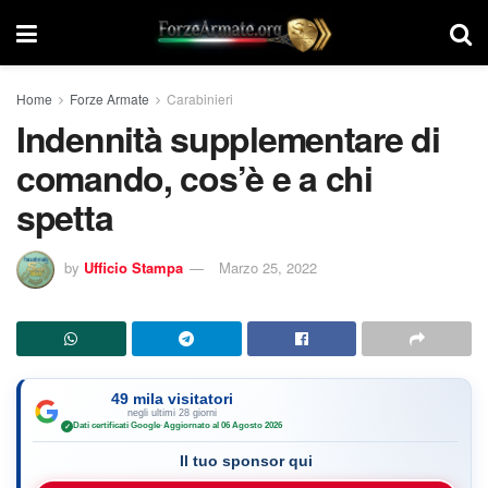
Home
Forze Armate
Carabinieri
Indennità supplementare di
comando, cos’è e a chi
spetta
by
Ufficio Stampa
Marzo 25, 2022
49 mila visitatori
negli ultimi 28 giorni
Dati certificati Google
·
Aggiornato al 06 Agosto 2026
✓
Il tuo sponsor qui