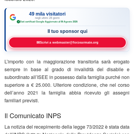
49 mila visitatori
negli ultimi 28 giorni
Dati certificati Google
·
Aggiornato al 06 Agosto 2026
✓
Il tuo sponsor qui
✉
Scrivi a webmaster@forzearmate.org
L’importo con la maggiorazione transitoria sarà erogato
sempre in base al grado di invalidità del disabile e
subordinato all’ISEE in possesso dalla famiglia purché non
superiore a € 25.000. Ulteriore condizione, che nel corso
dell’anno 2021 la famiglia abbia ricevuto gli assegni
familiari previsti.
Il Comunicato INPS
La notizia del recepimento della legge 73/2022 è stata data