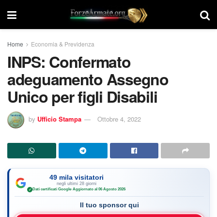
Home
Economia & Previdenza
INPS: Confermato
adeguamento Assegno
Unico per figli Disabili
by
Ufficio Stampa
Ottobre 4, 2022
49 mila visitatori
negli ultimi 28 giorni
Dati certificati Google
·
Aggiornato al 06 Agosto 2026
✓
Il tuo sponsor qui