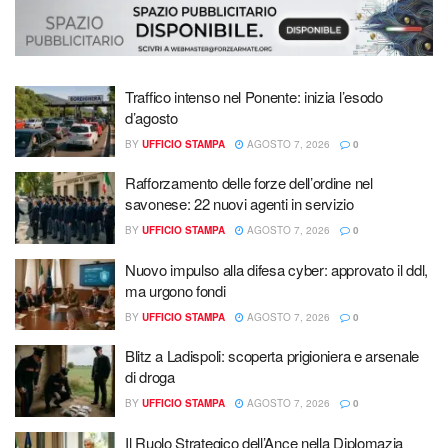
Traffico intenso nel Ponente: inizia l’esodo
d’agosto
BY
UFFICIO STAMPA
AGOSTO 7, 2026
0
Rafforzamento delle forze dell’ordine nel
savonese: 22 nuovi agenti in servizio
BY
UFFICIO STAMPA
AGOSTO 7, 2026
0
Nuovo impulso alla difesa cyber: approvato il ddl,
ma urgono fondi
BY
UFFICIO STAMPA
AGOSTO 7, 2026
0
Blitz a Ladispoli: scoperta prigioniera e arsenale
di droga
BY
UFFICIO STAMPA
AGOSTO 7, 2026
0
Il Ruolo Strategico dell’Ance nella Diplomazia