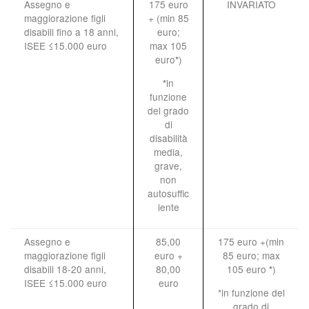
Assegno e
175 euro
INVARIATO
maggiorazione figli
+ (min 85
disabili fino a 18 anni,
euro;
ISEE ≤15.000 euro
max 105
euro
)
*
in
*
funzione
del grado
di
disabilità
media,
grave,
non
autosuffic
iente
Assegno e
85,00
175 euro +(min
maggiorazione figli
euro +
85 euro; max
disabili 18-20 anni,
80,00
105 euro
)
*
ISEE ≤15.000 euro
euro
*in funzione del
grado di