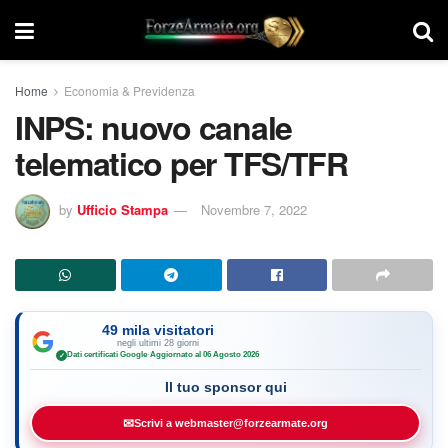
Home
Economia & Previdenza
INPS: nuovo canale
telematico per TFS/TFR
by
Ufficio Stampa
Novembre 7, 2022
49 mila visitatori
negli ultimi 28 giorni
Dati certificati Google
·
Aggiornato al 06 Agosto 2026
✓
Il tuo sponsor qui
✉
Scrivi a webmaster@forzearmate.org