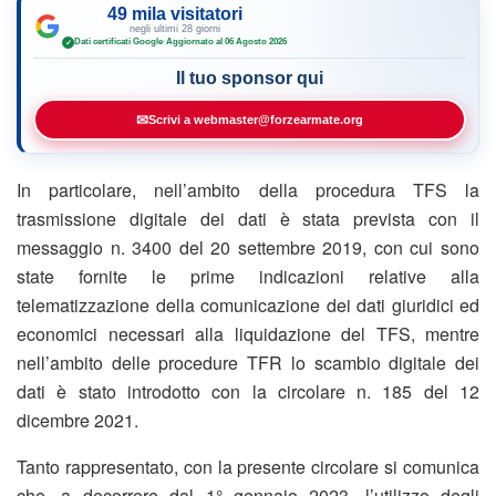
49 mila visitatori
negli ultimi 28 giorni
Dati certificati Google
·
Aggiornato al 06 Agosto 2026
✓
Il tuo sponsor qui
✉
Scrivi a webmaster@forzearmate.org
In particolare, nell’ambito della procedura TFS la
trasmissione digitale dei dati è stata prevista con il
messaggio n. 3400 del 20 settembre 2019, con cui sono
state fornite le prime indicazioni relative alla
telematizzazione della comunicazione dei dati giuridici ed
economici necessari alla liquidazione del TFS, mentre
nell’ambito delle procedure TFR lo scambio digitale dei
dati è stato introdotto con la circolare n. 185 del 12
dicembre 2021.
Tanto rappresentato, con la presente circolare si comunica
che, a decorrere dal 1° gennaio 2023, l’utilizzo degli