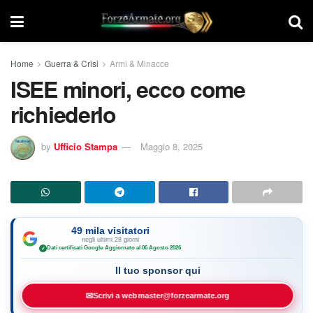
Home
Guerra & Crisi
Armi & Minacce
ISEE minori, ecco come
richiederlo
by
Ufficio Stampa
Maggio 8, 2025
49 mila visitatori
negli ultimi 28 giorni
Dati certificati Google
·
Aggiornato al 06 Agosto 2026
✓
Il tuo sponsor qui
✉
Scrivi a webmaster@forzearmate.org