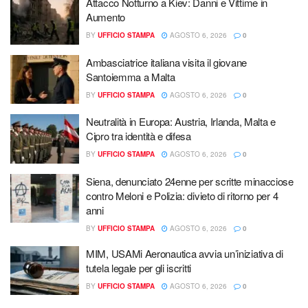
Attacco Notturno a Kiev: Danni e Vittime in
Aumento
BY
UFFICIO STAMPA
AGOSTO 6, 2026
0
Ambasciatrice italiana visita il giovane
Santoiemma a Malta
BY
UFFICIO STAMPA
AGOSTO 6, 2026
0
Neutralità in Europa: Austria, Irlanda, Malta e
Cipro tra identità e difesa
BY
UFFICIO STAMPA
AGOSTO 6, 2026
0
Siena, denunciato 24enne per scritte minacciose
contro Meloni e Polizia: divieto di ritorno per 4
anni
BY
UFFICIO STAMPA
AGOSTO 6, 2026
0
MIM, USAMi Aeronautica avvia un’iniziativa di
tutela legale per gli iscritti
BY
UFFICIO STAMPA
AGOSTO 6, 2026
0