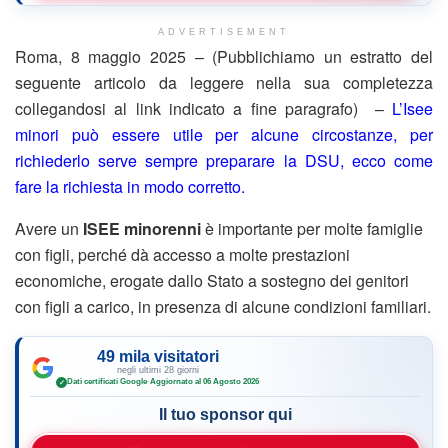
ADVERTISEMENT
Roma, 8 maggio 2025 – (Pubblichiamo un estratto del
seguente articolo da leggere nella sua completezza
collegandosi al link indicato a fine paragrafo) –
L’Isee
minori può essere utile per alcune circostanze, per
richiederlo serve sempre preparare la DSU, ecco come
fare la richiesta in modo corretto.
Avere un
ISEE minorenni
è importante per molte famiglie
con figli, perché dà accesso a molte prestazioni
economiche, erogate dallo Stato a sostegno dei genitori
con figli a carico, in presenza di alcune condizioni familiari.
49 mila visitatori
negli ultimi 28 giorni
Dati certificati Google
·
Aggiornato al 06 Agosto 2026
✓
Il tuo sponsor qui