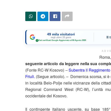
49 mila visitatori
Il
negli ultimi 28 giorni
Dati certificati Google
·
Aggiornato al 06 Agosto 2026
✓
ADV
Roma
seguente articolo da leggere nella sua complet
(Fonte RC-W Kosovo) –
Subentra il Reggimento a
Friuli.
(Segue articolo). – Domenica scorsa, si è 
in località Belo-Polje nelle vicinanze della cit
Regional Command West (RC-W), l’unità multi
occidentale del Kosovo.
Il contingente italiano uscente, su base 185° 