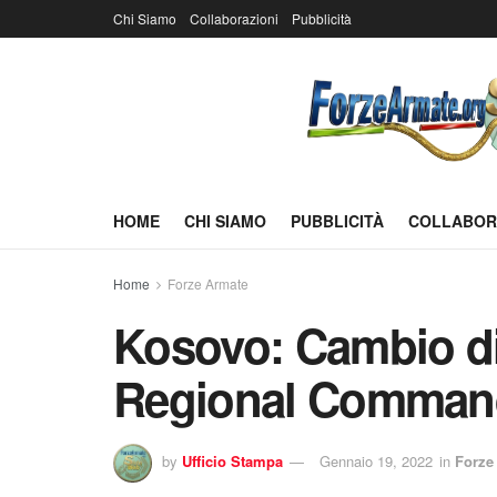
Chi Siamo
Collaborazioni
Pubblicità
HOME
CHI SIAMO
PUBBLICITÀ
COLLABOR
Home
Forze Armate
Kosovo: Cambio d
Regional Comman
by
Ufficio Stampa
Gennaio 19, 2022
in
Forze