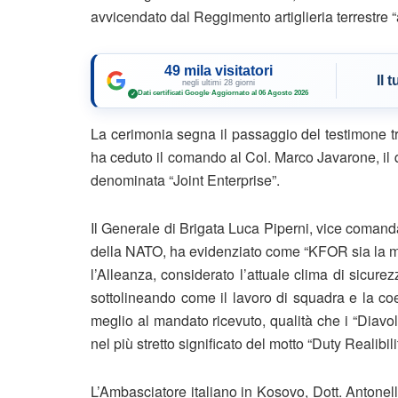
avvicendato dal Reggimento artiglieria terrestre “
49 mila visitatori
Il 
negli ultimi 28 giorni
Dati certificati Google
·
Aggiornato al 06 Agosto 2026
✓
La cerimonia segna il passaggio del testimone t
ha ceduto il comando al Col. Marco Javarone, il
denominata “Joint Enterprise”.
Il Generale di Brigata Luca Piperni, vice coman
della NATO, ha evidenziato come “KFOR sia la m
l’Alleanza, considerato l’attuale clima di sicur
sottolineando come il lavoro di squadra e la co
meglio al mandato ricevuto, qualità che i “Diavo
nel più stretto significato del motto “Duty Reali
L’Ambasciatore italiano in Kosovo, Dott. Antonell