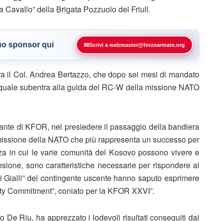
a Cavallo” della Brigata Pozzuolo del Friuli.
tuo sponsor qui
✉
Scrivi a webmaster@forzearmate.org
ra il Col. Andrea Bertazzo, che dopo sei mesi di mandato
 quale subentra alla guida del RC-W della missione NATO
dante di KFOR, nel presiedere il passaggio della bandiera
issione della NATO che più rappresenta un successo per
ezza in cui le varie comunità del Kosovo possono vivere e
esione, sono caratteristiche necessarie per rispondere al
li Gialli” del contingente uscente hanno saputo esprimere
bility Commitment”, coniato per la KFOR XXVI”.
o De Riu, ha apprezzato i lodevoli risultati conseguiti dai