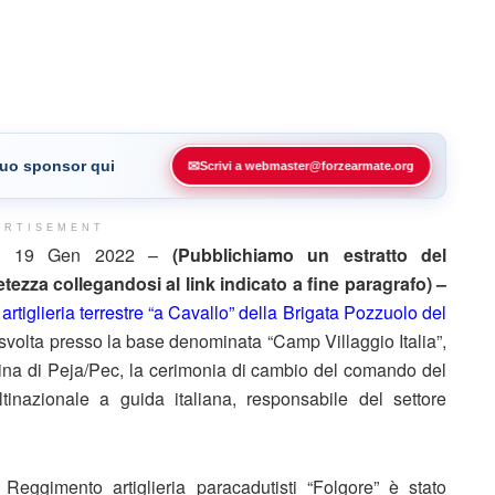
 tuo sponsor qui
✉
Scrivi a webmaster@forzearmate.org
ERTISEMENT
, 19 Gen 2022 –
(Pubblichiamo un estratto del
ezza collegandosi al link indicato a fine paragrafo) –
rtiglieria terrestre “a Cavallo” della Brigata Pozzuolo del
svolta presso la base denominata “Camp Villaggio Italia”,
tadina di Peja/Pec, la cerimonia di cambio del comando del
nazionale a guida italiana, responsabile del settore
Reggimento artiglieria paracadutisti “Folgore” è stato