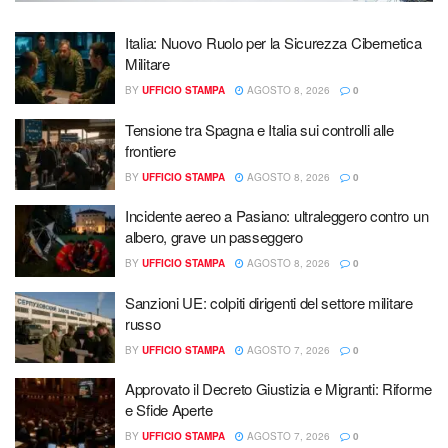
Italia: Nuovo Ruolo per la Sicurezza Cibernetica
Militare
BY
UFFICIO STAMPA
AGOSTO 8, 2026
0
Tensione tra Spagna e Italia sui controlli alle
frontiere
BY
UFFICIO STAMPA
AGOSTO 8, 2026
0
Incidente aereo a Pasiano: ultraleggero contro un
albero, grave un passeggero
BY
UFFICIO STAMPA
AGOSTO 8, 2026
0
Sanzioni UE: colpiti dirigenti del settore militare
russo
BY
UFFICIO STAMPA
AGOSTO 7, 2026
0
Approvato il Decreto Giustizia e Migranti: Riforme
e Sfide Aperte
BY
UFFICIO STAMPA
AGOSTO 7, 2026
0