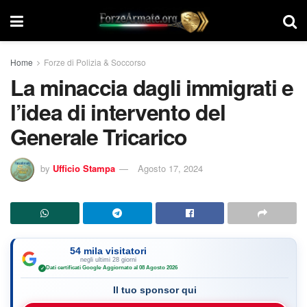
Home
Forze di Polizia & Soccorso
La minaccia dagli immigrati e
l’idea di intervento del
Generale Tricarico
by
Ufficio Stampa
Agosto 17, 2024
54 mila visitatori
negli ultimi 28 giorni
Dati certificati Google
·
Aggiornato al 08 Agosto 2026
✓
Il tuo sponsor qui