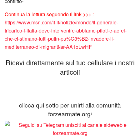
conflitto-
Continua la lettura seguendo il link >>> :
https://www.msn.com/it-it/notizie/mondo/il-generale-
tricarico-l-italia-deve-intervenire-abbiamo-piloti-e-aerei-
che-ci-stimano-tutti-putin-pu%C3%B2-invadere-il-
mediterraneo-di-migranti/ar-AA1oLwHF
Ricevi direttamente sul tuo cellulare i nostri
articoli
clicca qui sotto per unirti alla comunità
forzearmate.org/