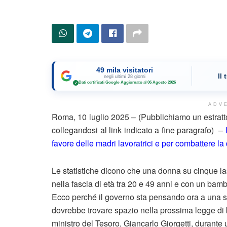
49 mila visitatori
Il
negli ultimi 28 giorni
Dati certificati Google
·
Aggiornato al 06 Agosto 2026
✓
ADV
Roma, 10 luglio 2025 – (Pubblichiamo un estratt
collegandosi al link indicato a fine paragrafo) –
favore delle madri lavoratrici e per combattere la 
Le statistiche dicono che una donna su cinque las
nella fascia di età tra 20 e 49 anni e con un bambi
Ecco perché il governo sta pensando ora a una sup
dovrebbe trovare spazio nella prossima legge di bi
ministro del Tesoro, Giancarlo Giorgetti, durante