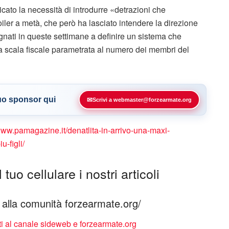
icato la necessità di introdurre «detrazioni che
oiler a metà, che però ha lasciato intendere la direzione
egnati in queste settimane a definire un sistema che
una scala fiscale parametrata al numero dei membri del
tuo sponsor qui
✉
Scrivi a webmaster@forzearmate.org
www.pamagazine.it/denatlita-in-arrivo-una-maxi-
-figli/
tuo cellulare i nostri articoli
ti alla comunità forzearmate.org/