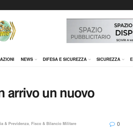
AZIONI
NEWS
DIFESA E SICUREZZA
SICUREZZA
E
in arrivo un nuovo
0
a & Previdenza
,
Fisco & Bilancio Militare