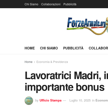
Chi Siamo
Collaborazioni
Pubblicità
HOME
CHI SIAMO
PUBBLICITÀ
COLLABOR
Home
Economia & Previdenza
Lavoratrici Madri, 
importante bonus
by
Ufficio Stampa
Luglio 10, 2025
in
Economi