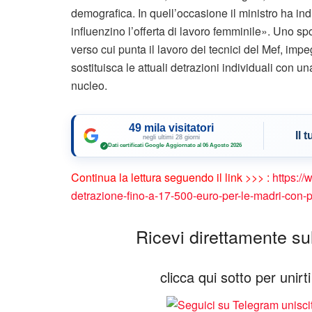
demografica. In quell’occasione il ministro ha ind
influenzino l’offerta di lavoro femminile». Uno sp
verso cui punta il lavoro dei tecnici del Mef, imp
sostituisca le attuali detrazioni individuali con 
nucleo.
49 mila visitatori
Il 
negli ultimi 28 giorni
Dati certificati Google
·
Aggiornato al 06 Agosto 2026
✓
Continua la lettura seguendo il link >>> :
https://
detrazione-fino-a-17-500-euro-per-le-madri-con-piu
Ricevi direttamente sul 
clicca qui sotto per unir