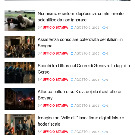
Nonnismo e sintomi depressivi: un riferimento
scientifico da non ignorare
BY
UFFICIO STAMPA
AGOSTO 9, 2026
0
Assistenza consolare potenziata per italiani in
Spagna
BY
UFFICIO STAMPA
AGOSTO 9, 2026
0
Scontri tra Ultras nel Cuore di Genova: Indagini in
Corso
BY
UFFICIO STAMPA
AGOSTO 9, 2026
0
Attacco notturno su Kiev: colpito il distretto di
Brovary
BY
UFFICIO STAMPA
AGOSTO 8, 2026
0
Indagine nel Vallo di Diano: firme digitali false e
frode fiscale
BY
UFFICIO STAMPA
AGOSTO 8, 2026
0