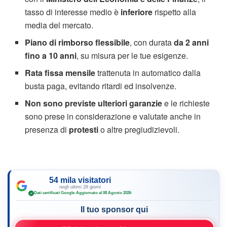
tasso di interesse medio è
inferiore
rispetto alla
media del mercato.
Piano di rimborso flessibile
, con durata
da 2 anni
fino a 10 anni
, su misura per le tue esigenze.
Rata fissa mensile
trattenuta in automatico dalla
busta paga, evitando ritardi ed insolvenze.
Non sono previste ulteriori garanzie
e le richieste
sono prese in considerazione e valutate anche in
presenza di
protesti
o altre pregiudizievoli.
54 mila visitatori
negli ultimi 28 giorni
Dati certificati Google
·
Aggiornato al 08 Agosto 2026
✓
Il tuo sponsor qui