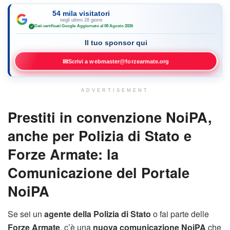
54 mila visitatori
negli ultimi 28 giorni
Dati certificati Google
·
Aggiornato al 08 Agosto 2026
✓
Il tuo sponsor qui
✉
Scrivi a webmaster@forzearmate.org
ADVERTISEMENT
Prestiti in convenzione NoiPA,
anche per Polizia di Stato e
Forze Armate: la
Comunicazione del Portale
NoiPA
Se sei un
agente della Polizia di Stato
o fai parte delle
Forze Armate
, c’è una
nuova comunicazione NoiPA
che