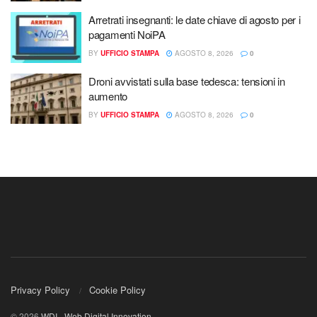
Arretrati insegnanti: le date chiave di agosto per i
pagamenti NoiPA
BY
UFFICIO STAMPA
AGOSTO 8, 2026
0
Droni avvistati sulla base tedesca: tensioni in
aumento
BY
UFFICIO STAMPA
AGOSTO 8, 2026
0
Privacy Policy
Cookie Policy
© 2026
WDI - Web Digital Innovation