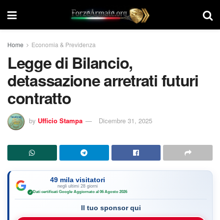
Home
Economia & Previdenza
Legge di Bilancio,
detassazione arretrati futuri
contratto
by
Ufficio Stampa
Dicembre 31, 2025
49 mila visitatori
negli ultimi 28 giorni
Dati certificati Google
·
Aggiornato al 06 Agosto 2026
✓
Il tuo sponsor qui