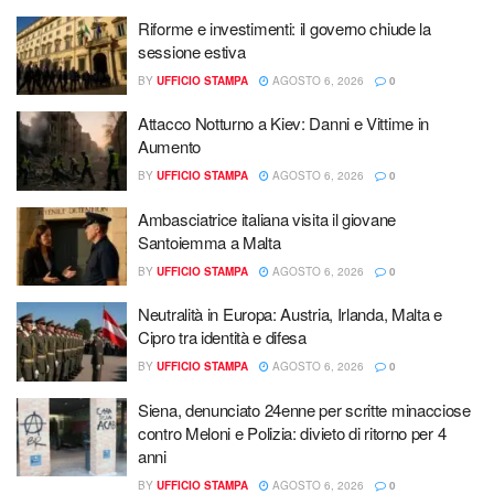
Riforme e investimenti: il governo chiude la
sessione estiva
BY
UFFICIO STAMPA
AGOSTO 6, 2026
0
Attacco Notturno a Kiev: Danni e Vittime in
Aumento
BY
UFFICIO STAMPA
AGOSTO 6, 2026
0
Ambasciatrice italiana visita il giovane
Santoiemma a Malta
BY
UFFICIO STAMPA
AGOSTO 6, 2026
0
Neutralità in Europa: Austria, Irlanda, Malta e
Cipro tra identità e difesa
BY
UFFICIO STAMPA
AGOSTO 6, 2026
0
Siena, denunciato 24enne per scritte minacciose
contro Meloni e Polizia: divieto di ritorno per 4
anni
BY
UFFICIO STAMPA
AGOSTO 6, 2026
0