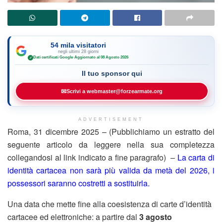
54 mila visitatori
negli ultimi 28 giorni
Dati certificati Google
·
Aggiornato al 08 Agosto 2026
✓
Il tuo sponsor qui
✉
Scrivi a webmaster@forzearmate.org
ADVERTISEMENT
Roma, 31 dicembre 2025 – (Pubblichiamo un estratto del
seguente articolo da leggere nella sua completezza
collegandosi al link indicato a fine paragrafo) –
La carta di
identità cartacea non sarà più valida da metà del 2026, i
possessori saranno costretti a sostituirla.
Una data che mette fine alla coesistenza di carte d’identità
cartacee ed elettroniche: a partire dal
3 agosto