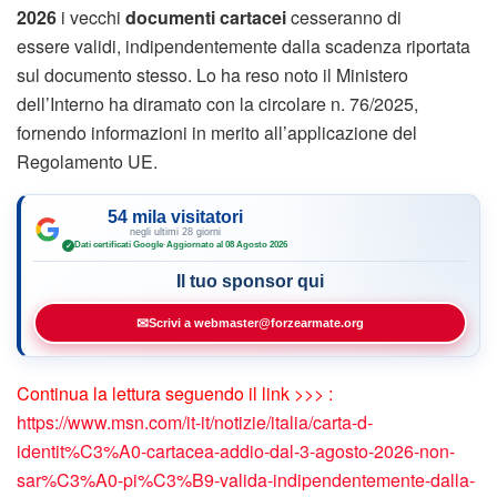
2026
i vecchi
documenti cartacei
cesseranno di
essere validi, indipendentemente dalla scadenza riportata
sul documento stesso. Lo ha reso noto il Ministero
dell’Interno ha diramato con la circolare n. 76/2025,
fornendo informazioni in merito all’applicazione del
Regolamento UE.
54 mila visitatori
negli ultimi 28 giorni
Dati certificati Google
·
Aggiornato al 08 Agosto 2026
✓
Il tuo sponsor qui
✉
Scrivi a webmaster@forzearmate.org
Continua la lettura seguendo il link >>> :
https://www.msn.com/it-it/notizie/italia/carta-d-
identit%C3%A0-cartacea-addio-dal-3-agosto-2026-non-
sar%C3%A0-pi%C3%B9-valida-indipendentemente-dalla-