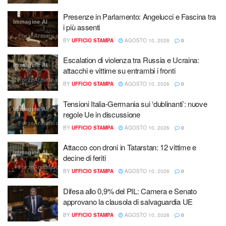
Presenze in Parlamento: Angelucci e Fascina tra
Immagine AI
i più assenti
ForzeArmate.org
BY
UFFICIO STAMPA
AGOSTO 10, 2026
0
Escalation di violenza tra Russia e Ucraina:
Immagine AI
attacchi e vittime su entrambi i fronti
ForzeArmate.org
BY
UFFICIO STAMPA
AGOSTO 10, 2026
0
Tensioni Italia-Germania sui ‘dublinanti’: nuove
Immagine AI
regole Ue in discussione
ForzeArmate.org
BY
UFFICIO STAMPA
AGOSTO 10, 2026
0
Attacco con droni in Tatarstan: 12 vittime e
Immagine AI
decine di feriti
ForzeArmate.org
BY
UFFICIO STAMPA
AGOSTO 10, 2026
0
Difesa allo 0,9% del PIL: Camera e Senato
approvano la clausola di salvaguardia UE
BY
UFFICIO STAMPA
AGOSTO 10, 2026
0