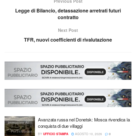
Previous Post
Legge di Bilancio, detassazione arretrati futuri
contratto
Next Post
TFR, nuovi coefficienti di rivalutazione
Avanzata russa nel Donetsk: Mosca rivendica la
Immagine AI
conquista di due villaggi
ForzeArmate.org
BY
UFFICIO STAMPA
AGOSTO 10, 2026
0