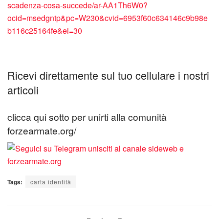
scadenza-cosa-succede/ar-AA1Th6W0?
ocid=msedgntp&pc=W230&cvid=6953f60c634146c9b98e
b116c25164fe&ei=30
Ricevi direttamente sul tuo cellulare i nostri
articoli
clicca qui sotto per unirti alla comunità
forzearmate.org/
Tags:
carta identità