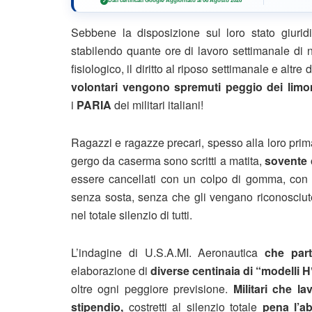
Dati certificati Google
·
Aggiornato al 06 Agosto 2026
✓
Sebbene la disposizione sul loro stato giuridic
stabilendo quante ore di lavoro settimanale di 
fisiologico, il diritto al riposo settimanale e altre d
volontari vengono spremuti peggio dei limo
i
PARIA
dei militari italiani!
Ragazzi e ragazze precari, spesso alla loro prim
gergo da caserma sono scritti a matita,
sovente 
essere cancellati con un colpo di gomma, con u
senza sosta, senza che gli vengano riconosciute
nel totale silenzio di tutti.
L’indagine di U.S.A.MI. Aeronautica
che part
elaborazione di
diverse centinaia di “modelli H
oltre ogni peggiore previsione.
Militari che l
stipendio,
costretti al silenzio totale
pena l’ab