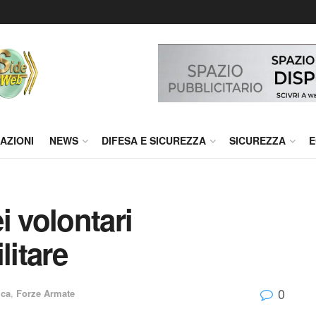
AZIONI
NEWS
DIFESA E SICUREZZA
SICUREZZA
E
i volontari
litare
0
ica
,
Forze Armate