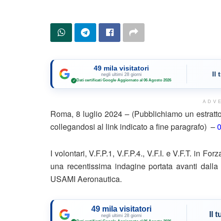
49 mila visitatori
Il
negli ultimi 28 giorni
Dati certificati Google
·
Aggiornato al 06 Agosto 2026
✓
ADV
Roma, 8 luglio 2024 – (Pubblichiamo un estratto
collegandosi al link indicato a fine paragrafo) –
I volontari, V.F.P.1, V.F.P.4., V.F.I. e V.F.T. in Fo
una recentissima indagine portata avanti dalla
USAMI Aeronautica.
49 mila visitatori
Il 
negli ultimi 28 giorni