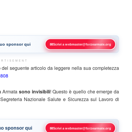
 tuo sponsor qui
✉
Scrivi a webmaster@forzearmate.org
ERTISEMENT
 del seguente articolo da leggere nella sua completezza
0808
rza Armata
sono invisibili
! Questo è quello che emerge da
 Segreteria Nazionale Salute e Sicurezza sul Lavoro di
tuo sponsor qui
✉
Scrivi a webmaster@forzearmate.org