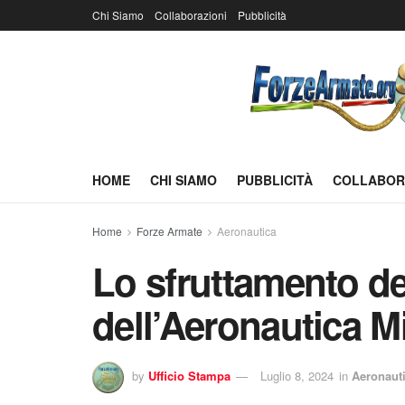
Chi Siamo
Collaborazioni
Pubblicità
HOME
CHI SIAMO
PUBBLICITÀ
COLLABOR
Home
Forze Armate
Aeronautica
Lo sfruttamento de
dell’Aeronautica Mi
by
Ufficio Stampa
Luglio 8, 2024
in
Aeronaut