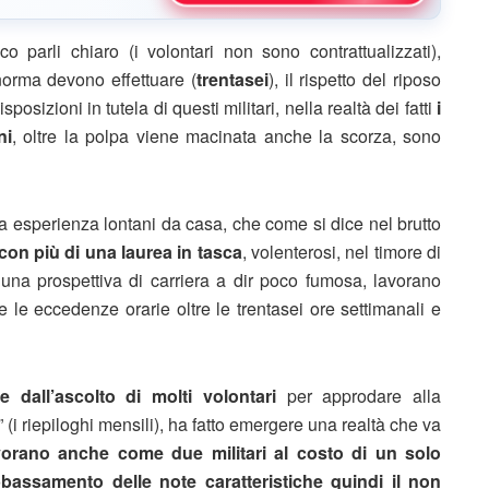
o parli chiaro (i volontari non sono contrattualizzati),
norma devono effettuare (
trentasei
), il rispetto del riposo
isposizioni in tutela di questi militari, nella realtà dei fatti
i
ni
, oltre la polpa viene macinata anche la scorza, sono
a esperienza lontani da casa, che come si dice nel brutto
con più di una laurea in tasca
, volenterosi, nel timore di
na prospettiva di carriera a dir poco fumosa, lavorano
 le eccedenze orarie oltre le trentasei ore settimanali e
e dall’ascolto di molti volontari
per approdare alla
” (i riepiloghi mensili), ha fatto emergere una realtà che va
avorano anche come due militari al costo di un solo
bassamento delle note caratteristiche quindi il non