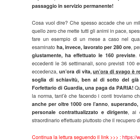
passaggio in servizio permanente!
Cosa vuol dire? Che spesso accade che un milita
quello zero che mette tutti gli animi in pace, spes
fare un esempio di un mese a caso nel quale 
esaminato
ha, invece, lavorato per 280 ore
, p
giustamente, ha effettuato le 160 previste
. 
eccedenti le 36 settimanali, sono previsti 100 e
eccedenza,
un’ora di vita,
un’ora di svago è r
soglia di schiavitù, ben al di sotto del g
Forfettario di Guardia, una paga da PARIA!
Qu
la norma, tant’è che facendo i conti troviamo ch
anche per oltre 1000 ore l’anno
,
superando,
personale contrattualizzato e dirigente
, ai
straordinario effettuato piuttosto che il recupero 
Continua la lettura seguendo il link >>> :
https://