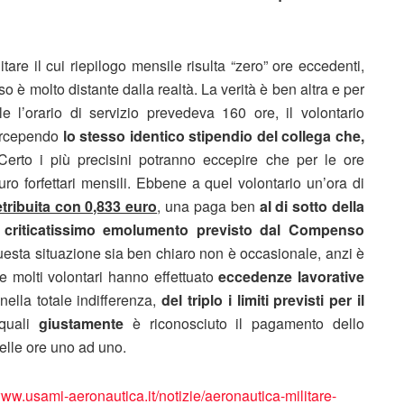
re il cui riepilogo mensile risulta “zero” ore eccedenti,
so è molto distante dalla realtà. La verità è ben altra e per
l’orario di servizio prevedeva 160 ore, il volontario
ercependo
lo stesso identico stipendio del collega che,
Certo i più precisini potranno eccepire che per le ore
uro forfettari mensili. Ebbene a quel volontario un’ora di
etribuita con 0,833 euro
, una paga ben
al di sotto della
ià criticatissimo emolumento previsto dal Compenso
esta situazione sia ben chiaro non è occasionale, anzi è
e molti volontari hanno effettuato
eccedenze lavorative
nella totale indifferenza,
del triplo i limiti previsti per il
 quali
giustamente
è riconosciuto il pagamento dello
delle ore uno ad uno.
www.usami-aeronautica.it/notizie/aeronautica-militare-