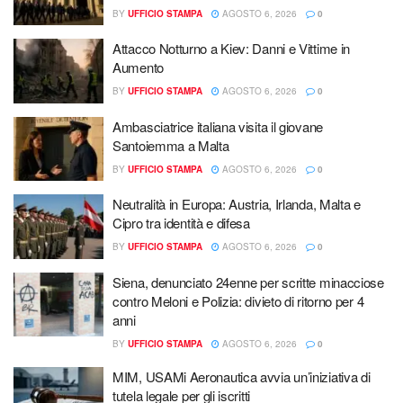
BY
UFFICIO STAMPA
AGOSTO 6, 2026
0
Attacco Notturno a Kiev: Danni e Vittime in
Aumento
BY
UFFICIO STAMPA
AGOSTO 6, 2026
0
Ambasciatrice italiana visita il giovane
Santoiemma a Malta
BY
UFFICIO STAMPA
AGOSTO 6, 2026
0
Neutralità in Europa: Austria, Irlanda, Malta e
Cipro tra identità e difesa
BY
UFFICIO STAMPA
AGOSTO 6, 2026
0
Siena, denunciato 24enne per scritte minacciose
contro Meloni e Polizia: divieto di ritorno per 4
anni
BY
UFFICIO STAMPA
AGOSTO 6, 2026
0
MIM, USAMi Aeronautica avvia un’iniziativa di
tutela legale per gli iscritti