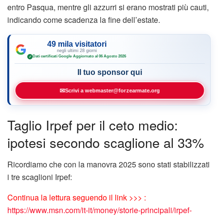
entro Pasqua, mentre gli azzurri si erano mostrati più cauti,
indicando come scadenza la fine dell’estate.
49 mila visitatori
negli ultimi 28 giorni
Dati certificati Google
·
Aggiornato al 06 Agosto 2026
✓
Il tuo sponsor qui
✉
Scrivi a webmaster@forzearmate.org
Taglio Irpef per il ceto medio:
ipotesi secondo scaglione al 33%
Ricordiamo che con la manovra 2025 sono stati stabilizzati
i tre scaglioni Irpef:
Continua la lettura seguendo il link >>> :
https://www.msn.com/it-it/money/storie-principali/irpef-