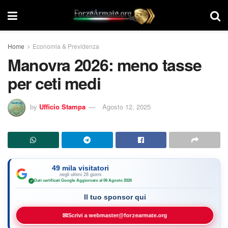
Home
Economia & Previdenza
Manovra 2026: meno tasse
per ceti medi
by
Ufficio Stampa
Agosto 12, 2025
49 mila visitatori
negli ultimi 28 giorni
Dati certificati Google
·
Aggiornato al 06 Agosto 2026
✓
Il tuo sponsor qui
✉
Scrivi a webmaster@forzearmate.org