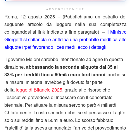
ADVERTISEMENT
Roma, 12 agosto 2025 – (Pubblichiamo un estratto del
seguente articolo da leggere nella sua completezza
collegandosi al link indicato a fine paragrafo) –
Il Ministro
Giorgetti si sbilancia e anticipa una probabile modifica alle
aliquote irpef favorendo i ceti medi, ecco i dettagli.
Il governo Meloni sarebbe intenzionato ad agire in questa
direzione,
abbassando la seconda aliquota dal 35 al
33% per i redditi fino a 60mila euro lordi annui
, anche se
la misura, in teoria, avrebbe già dovuto far parte
della
legge di Bilancio 2025
, grazie alle risorse che
l’esecutivo prevedeva di incassare con il concordato
biennale. Per attuare la misura servono però 4 miliardi.
Chiaramente il costo scenderebbe, se si pensasse di agire
solo sui redditi fino a 50mila euro. Lo scorso febbraio
Fratelli d’Italia aveva annunciato l’arrivo del provvedimento