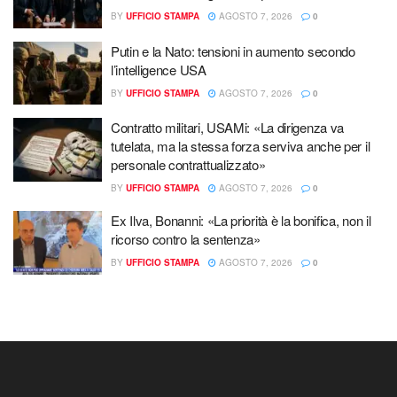
BY
UFFICIO STAMPA
AGOSTO 7, 2026
0
Putin e la Nato: tensioni in aumento secondo
l’intelligence USA
BY
UFFICIO STAMPA
AGOSTO 7, 2026
0
Contratto militari, USAMi: «La dirigenza va
tutelata, ma la stessa forza serviva anche per il
personale contrattualizzato»
BY
UFFICIO STAMPA
AGOSTO 7, 2026
0
Ex Ilva, Bonanni: «La priorità è la bonifica, non il
ricorso contro la sentenza»
BY
UFFICIO STAMPA
AGOSTO 7, 2026
0