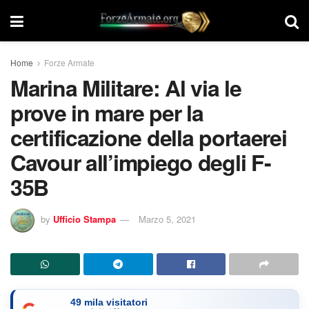
Home
Forze Armate
Marina Militare: Al via le
prove in mare per la
certificazione della portaerei
Cavour all’impiego degli F-
35B
by
Ufficio Stampa
Marzo 5, 2021
49 mila visitatori