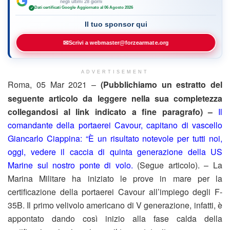
negli ultimi 28 giorni
Dati certificati Google
·
Aggiornato al 06 Agosto 2026
✓
Il tuo sponsor qui
✉
Scrivi a webmaster@forzearmate.org
ADVERTISEMENT
Roma, 05 Mar 2021 –
(Pubblichiamo un estratto del
seguente articolo da leggere nella sua completezza
collegandosi al link indicato a fine paragrafo) –
Il
comandante della portaerei Cavour, capitano di vascello
Giancarlo Ciappina: “È un risultato notevole per tutti noi,
oggi, vedere il caccia di quinta generazione della US
Marine sul nostro ponte di volo.
(Segue articolo). – La
Marina Militare ha iniziato le prove in mare per la
certificazione della portaerei Cavour all’impiego degli F-
35B. Il primo velivolo americano di V generazione, infatti, è
appontato dando così inizio alla fase calda della