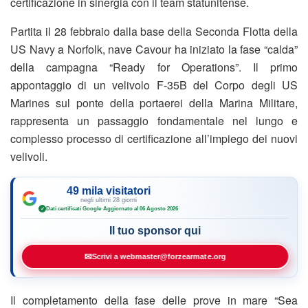
certificazione in sinergia con il team statunitense.
Partita il 28 febbraio dalla base della Seconda Flotta della
US Navy a Norfolk, nave Cavour ha iniziato la fase “calda”
della campagna “Ready for Operations”. Il primo
appontaggio di un velivolo F-35B del Corpo degli US
Marines sul ponte della portaerei della Marina Militare,
rappresenta un passaggio fondamentale nel lungo e
complesso processo di certificazione all’impiego dei nuovi
velivoli.
49 mila visitatori
negli ultimi 28 giorni
Dati certificati Google
·
Aggiornato al 06 Agosto 2026
✓
Il tuo sponsor qui
✉
Scrivi a webmaster@forzearmate.org
Il completamento della fase delle prove in mare “Sea