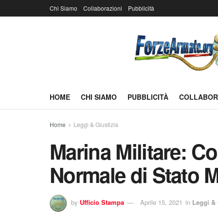
Chi Siamo
Collaborazioni
Pubblicità
HOME
CHI SIAMO
PUBBLICITÀ
COLLABOR
Home
Leggi & Giustizia
Marina Militare: C
Normale di Stato 
by
Ufficio Stampa
Aprile 15, 2021
in
Leggi & 