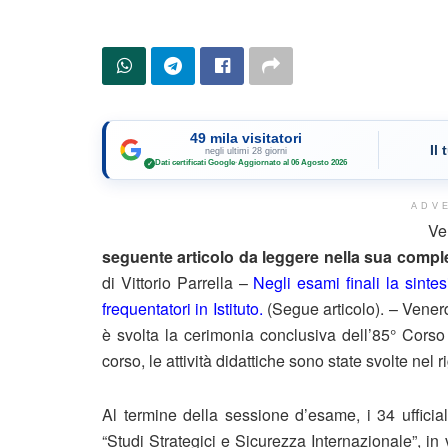
49 mila visitatori
Il
negli ultimi 28 giorni
Dati certificati Google
·
Aggiornato al 06 Agosto 2026
✓
ADV
Ve
seguente articolo da leggere nella sua complet
di Vittorio Parrella –
Negli esami finali la sint
frequentatori in Istituto.
(Segue articolo). – Venerd
è svolta la cerimonia conclusiva dell’85° Cors
corso, le attività didattiche sono state svolte ne
Al termine della sessione d’esame, i 34 ufficial
“Studi Strategici e Sicurezza Internazionale”, in 