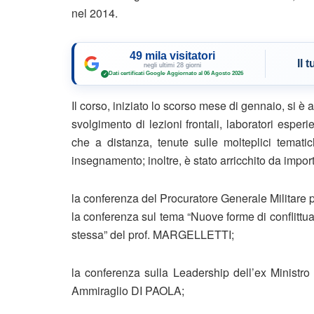
nel 2014.
49 mila visitatori
Il 
negli ultimi 28 giorni
Dati certificati Google
·
Aggiornato al 06 Agosto 2026
✓
Il corso, iniziato lo scorso mese di gennaio, si è
svolgimento di lezioni frontali, laboratori espe
che a distanza, tenute sulle molteplici tematic
insegnamento; inoltre, è stato arricchito da impor
la conferenza del Procuratore Generale Militare
la conferenza sul tema “Nuove forme di conflittual
stessa” del prof. MARGELLETTI;
la conferenza sulla Leadership dell’ex Ministro
Ammiraglio DI PAOLA;