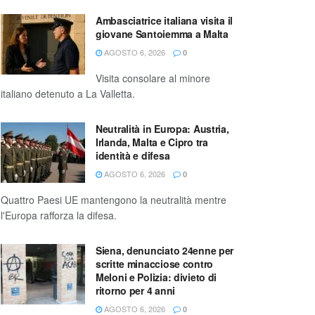
Ambasciatrice italiana visita il
giovane Santoiemma a Malta
AGOSTO 6, 2026
0
Visita consolare al minore
italiano detenuto a La Valletta.
Neutralità in Europa: Austria,
Irlanda, Malta e Cipro tra
identità e difesa
AGOSTO 6, 2026
0
Quattro Paesi UE mantengono la neutralità mentre
l'Europa rafforza la difesa.
Siena, denunciato 24enne per
scritte minacciose contro
Meloni e Polizia: divieto di
ritorno per 4 anni
AGOSTO 6, 2026
0