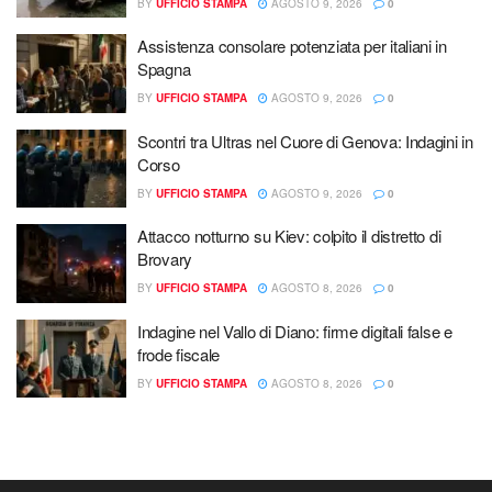
BY
UFFICIO STAMPA
AGOSTO 9, 2026
0
Assistenza consolare potenziata per italiani in
Spagna
BY
UFFICIO STAMPA
AGOSTO 9, 2026
0
Scontri tra Ultras nel Cuore di Genova: Indagini in
Corso
BY
UFFICIO STAMPA
AGOSTO 9, 2026
0
Attacco notturno su Kiev: colpito il distretto di
Brovary
BY
UFFICIO STAMPA
AGOSTO 8, 2026
0
Indagine nel Vallo di Diano: firme digitali false e
frode fiscale
BY
UFFICIO STAMPA
AGOSTO 8, 2026
0