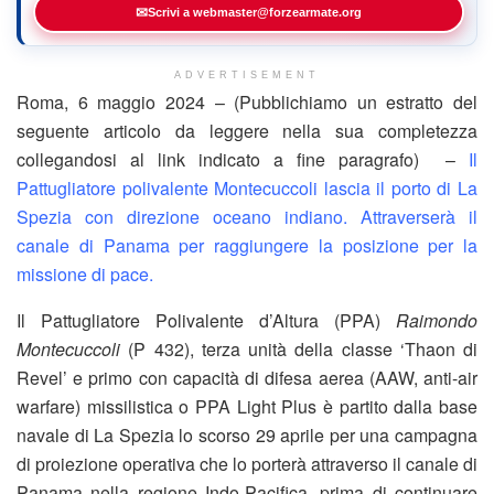
✉
Scrivi a webmaster@forzearmate.org
ADVERTISEMENT
Roma, 6 maggio 2024 – (Pubblichiamo un estratto del
seguente articolo da leggere nella sua completezza
collegandosi al link indicato a fine paragrafo) –
Il
Pattugliatore polivalente Montecuccoli lascia il porto di La
Spezia con direzione oceano indiano. Attraverserà il
canale di Panama per raggiungere la posizione per la
missione di pace.
Il Pattugliatore Polivalente d’Altura (PPA)
Raimondo
Montecuccoli
(P 432), terza unità della classe ‘Thaon di
Revel’ e primo con capacità di difesa aerea (AAW, anti-air
warfare) missilistica o PPA Light Plus è partito dalla base
navale di La Spezia lo scorso 29 aprile per una campagna
di proiezione operativa che lo porterà attraverso il canale di
Panama nella regione Indo-Pacifica, prima di continuare