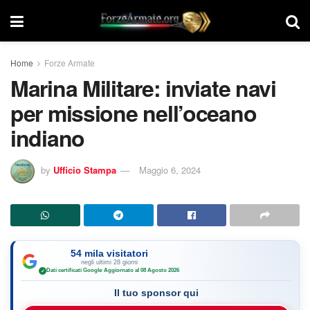
Home
Forze Armate
Marina Militare: inviate navi
per missione nell’oceano
indiano
by
Ufficio Stampa
Maggio 6, 2024
54 mila visitatori
negli ultimi 28 giorni
Dati certificati Google
·
Aggiornato al 08 Agosto 2026
✓
Il tuo sponsor qui