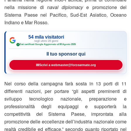
nella missione di
naval diplomacy
e promozione del
Sistema Paese nel Pacifico, Sud-Est Asiatico, Oceano
Indiano e Mar Rosso.
54 mila visitatori
negli ultimi 28 giorni
Dati certificati Google
·
Aggiornato al 08 Agosto 2026
✓
Il tuo sponsor qui
✉
Scrivi a webmaster@forzearmate.org
Nel corso della campagna farà sosta in 13 porti di 11
differenti nazioni, per portare “gli aspetti preminenti di
sviluppo tecnologico nazionale, preparazione e
professionalità degli equipaggi e supporterà la
competitività del Sistema Paese, improntata alla
promozione delle eccellenze dell’industria nazionale come
realtà credibile ed efficace,” secondo quanto riportato nel