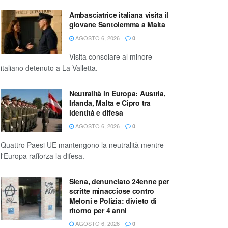
Ambasciatrice italiana visita il
giovane Santoiemma a Malta
AGOSTO 6, 2026
0
Visita consolare al minore
italiano detenuto a La Valletta.
Neutralità in Europa: Austria,
Irlanda, Malta e Cipro tra
identità e difesa
AGOSTO 6, 2026
0
Quattro Paesi UE mantengono la neutralità mentre
l'Europa rafforza la difesa.
Siena, denunciato 24enne per
scritte minacciose contro
Meloni e Polizia: divieto di
ritorno per 4 anni
AGOSTO 6, 2026
0