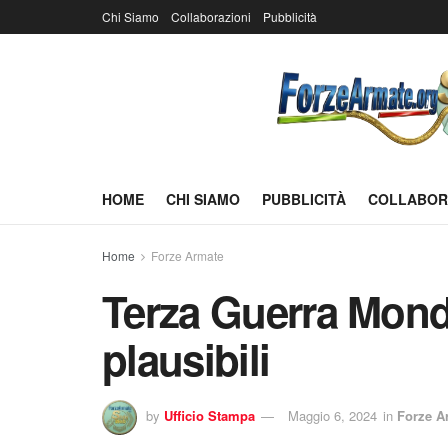
Chi Siamo
Collaborazioni
Pubblicità
HOME
CHI SIAMO
PUBBLICITÀ
COLLABOR
Home
Forze Armate
Terza Guerra Mondi
plausibili
by
Ufficio Stampa
Maggio 6, 2024
in
Forze A