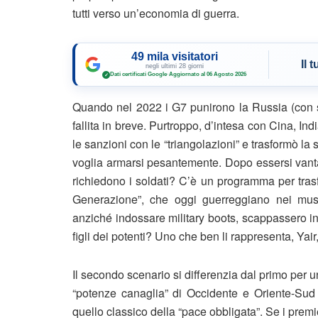
tutti verso un’economia di guerra.
49 mila visitatori
Il 
negli ultimi 28 giorni
Dati certificati Google
·
Aggiornato al 06 Agosto 2026
✓
Quando nel 2022 i G7 punirono la Russia (con s
fallita in breve. Purtroppo, d’intesa con Cina, Ind
le sanzioni con le “triangolazioni” e trasformò l
voglia armarsi pesantemente. Dopo essersi vantat
richiedono i soldati? C’è un programma per trasf
Generazione”, che oggi guerreggiano nei mus
anziché indossare military boots, scappassero i
figli dei potenti? Uno che ben li rappresenta, Yai
Il secondo scenario si differenzia dal primo per u
“potenze canaglia” di Occidente e Oriente-Sud 
quello classico della “pace obbligata”. Se i premie