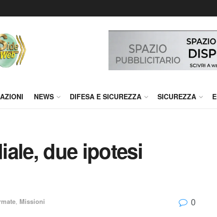
AZIONI
NEWS
DIFESA E SICUREZZA
SICUREZZA
E
ale, due ipotesi
0
rmate
,
Missioni