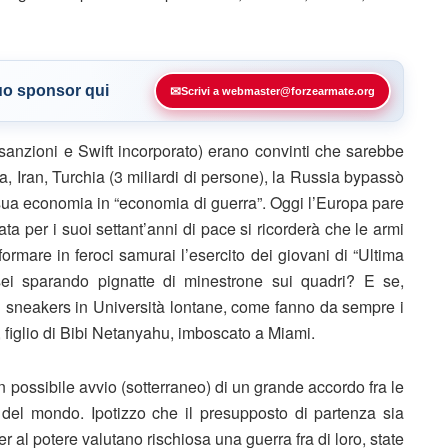
tuo sponsor qui
✉
Scrivi a webmaster@forzearmate.org
anzioni e Swift incorporato) erano convinti che sarebbe
ia, Iran, Turchia (3 miliardi di persone), la Russia bypassò
a sua economia in “economia di guerra”. Oggi l’Europa pare
a per i suoi settant’anni di pace si ricorderà che le armi
ormare in feroci samurai l’esercito dei giovani di “Ultima
ei sparando pignatte di minestrone sui quadri? E se,
n sneakers in Università lontane, come fanno da sempre i
r, figlio di Bibi Netanyahu, imboscato a Miami.
n possibile avvio (sotterraneo) di un grande accordo fra le
del mondo. Ipotizzo che il presupposto di partenza sia
r al potere valutano rischiosa una guerra fra di loro, state