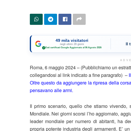
49 mila visitatori
Il
negli ultimi 28 giorni
Dati certificati Google
·
Aggiornato al 06 Agosto 2026
✓
ADV
Roma, 6 maggio 2024 – (Pubblichiamo un estratto
collegandosi al link indicato a fine paragrafo) –
I
Oltre questo da aggiungere la ripresa della cor
pensavano alle armi.
Il primo scenario, quello che stiamo vivendo,
Mondiale. Nei giorni scorsi l’ho aggiornato, aggi
leader mondiale per numero di abitanti, ha d
propria potente industria degli armamenti. E’ un