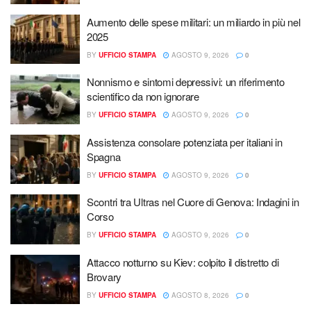
Aumento delle spese militari: un miliardo in più nel
2025
BY
UFFICIO STAMPA
AGOSTO 9, 2026
0
Nonnismo e sintomi depressivi: un riferimento
scientifico da non ignorare
BY
UFFICIO STAMPA
AGOSTO 9, 2026
0
Assistenza consolare potenziata per italiani in
Spagna
BY
UFFICIO STAMPA
AGOSTO 9, 2026
0
Scontri tra Ultras nel Cuore di Genova: Indagini in
Corso
BY
UFFICIO STAMPA
AGOSTO 9, 2026
0
Attacco notturno su Kiev: colpito il distretto di
Brovary
BY
UFFICIO STAMPA
AGOSTO 8, 2026
0