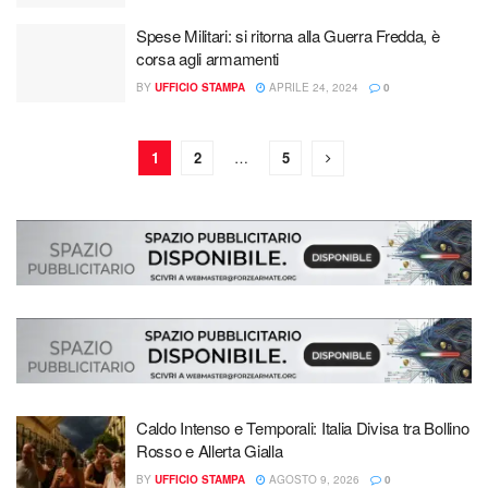
Spese Militari: si ritorna alla Guerra Fredda, è
corsa agli armamenti
BY
UFFICIO STAMPA
APRILE 24, 2024
0
1
2
…
5
Caldo Intenso e Temporali: Italia Divisa tra Bollino
Rosso e Allerta Gialla
BY
UFFICIO STAMPA
AGOSTO 9, 2026
0