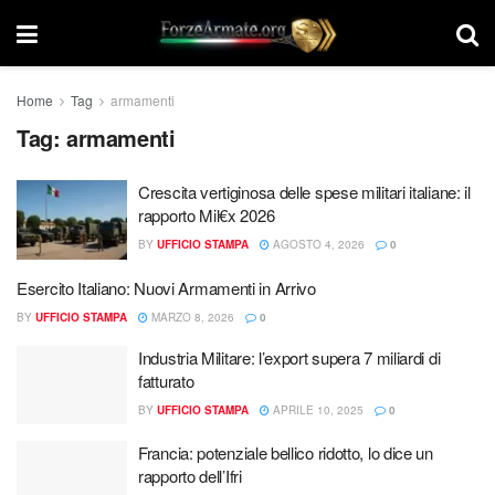
Home
Tag
armamenti
Tag:
armamenti
Crescita vertiginosa delle spese militari italiane: il
rapporto Mil€x 2026
BY
UFFICIO STAMPA
AGOSTO 4, 2026
0
Esercito Italiano: Nuovi Armamenti in Arrivo
BY
UFFICIO STAMPA
MARZO 8, 2026
0
Industria Militare: l’export supera 7 miliardi di
fatturato
BY
UFFICIO STAMPA
APRILE 10, 2025
0
Francia: potenziale bellico ridotto, lo dice un
rapporto dell’Ifri