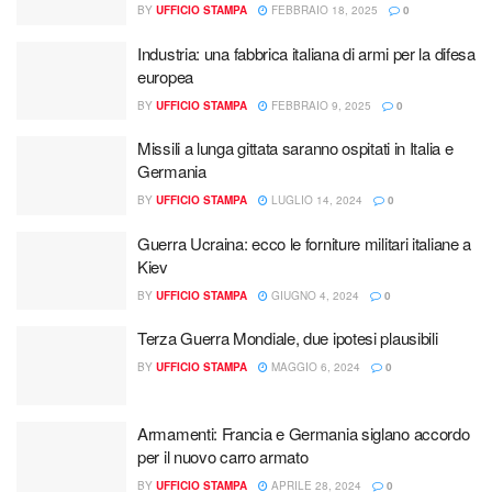
BY
UFFICIO STAMPA
FEBBRAIO 18, 2025
0
Industria: una fabbrica italiana di armi per la difesa
europea
BY
UFFICIO STAMPA
FEBBRAIO 9, 2025
0
Missili a lunga gittata saranno ospitati in Italia e
Germania
BY
UFFICIO STAMPA
LUGLIO 14, 2024
0
Guerra Ucraina: ecco le forniture militari italiane a
Kiev
BY
UFFICIO STAMPA
GIUGNO 4, 2024
0
Terza Guerra Mondiale, due ipotesi plausibili
BY
UFFICIO STAMPA
MAGGIO 6, 2024
0
Armamenti: Francia e Germania siglano accordo
per il nuovo carro armato
BY
UFFICIO STAMPA
APRILE 28, 2024
0