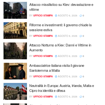
Attacco missilistico su Kiev: devastazione e
vittime
BY
UFFICIO STAMPA
AGOSTO 6, 2026
0
Riforme e investimenti: il governo chiude la
sessione estiva
BY
UFFICIO STAMPA
AGOSTO 6, 2026
0
Attacco Notturno a Kiev: Danni e Vittime in
Aumento
BY
UFFICIO STAMPA
AGOSTO 6, 2026
0
Ambasciatrice italiana visita il giovane
Santoiemma a Malta
BY
UFFICIO STAMPA
AGOSTO 6, 2026
0
Neutralità in Europa: Austria, Irlanda, Malta e
Cipro tra identità e difesa
BY
UFFICIO STAMPA
AGOSTO 6, 2026
0