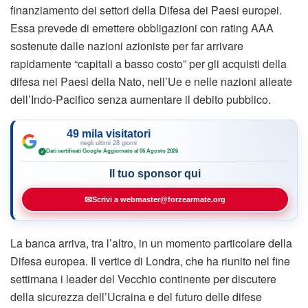
finanziamento dei settori della Difesa dei Paesi europei.
Essa prevede di emettere obbligazioni con rating AAA
sostenute dalle nazioni azioniste per far arrivare
rapidamente “capitali a basso costo” per gli acquisti della
difesa nei Paesi della Nato, nell’Ue e nelle nazioni alleate
dell’Indo-Pacifico senza aumentare il debito pubblico.
49 mila visitatori
negli ultimi 28 giorni
Dati certificati Google
·
Aggiornato al 06 Agosto 2026
✓
Il tuo sponsor qui
✉
Scrivi a webmaster@forzearmate.org
La banca arriva, tra l’altro, in un momento particolare della
Difesa europea. Il vertice di Londra, che ha riunito nel fine
settimana i leader del Vecchio continente per discutere
della sicurezza dell’Ucraina e del futuro delle difese