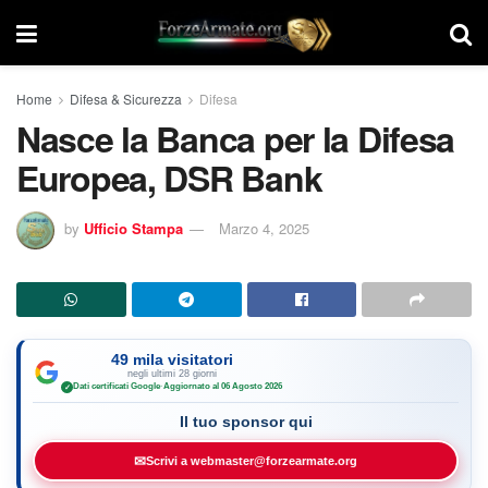
Home
Difesa & Sicurezza
Difesa
Nasce la Banca per la Difesa
Europea, DSR Bank
by
Ufficio Stampa
Marzo 4, 2025
49 mila visitatori
negli ultimi 28 giorni
Dati certificati Google
·
Aggiornato al 06 Agosto 2026
✓
Il tuo sponsor qui
✉
Scrivi a webmaster@forzearmate.org