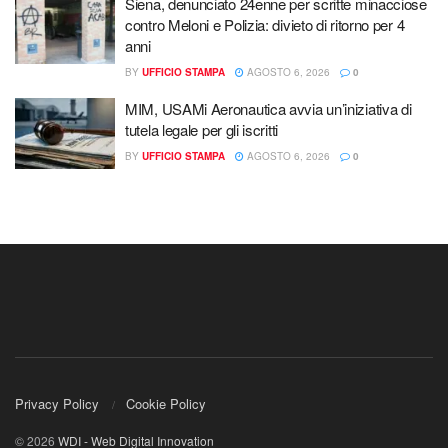
Siena, denunciato 24enne per scritte minacciose
contro Meloni e Polizia: divieto di ritorno per 4
anni
BY
UFFICIO STAMPA
AGOSTO 6, 2026
0
MIM, USAMi Aeronautica avvia un’iniziativa di
tutela legale per gli iscritti
BY
UFFICIO STAMPA
AGOSTO 6, 2026
0
Privacy Policy
Cookie Policy
© 2026
WDI - Web Digital Innovation