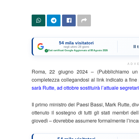
54 mila visitatori
Il
negli ultimi 28 giorni
Dati certificati Google
·
Aggiornato al 08 Agosto 2026
✓
ADV
Roma, 22 giugno 2024 – (Pubblichiamo un e
completezza collegandosi al link indicato a fin
sarà Rutte, ad ottobre sostituirà l’attuale segretar
Il primo ministro dei Paesi Bassi, Mark Rutte, di
ottenuto il sostegno di tutti gli stati membri d
giovedì – dovrebbe assumere formalmente l’incar