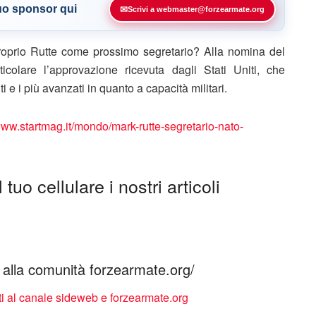
tuo sponsor qui
✉
Scrivi a webmaster@forzearmate.org
roprio Rutte come prossimo segretario? Alla nomina del
icolare l’approvazione ricevuta dagli Stati Uniti, che
i e i più avanzati in quanto a capacità militari.
www.startmag.it/mondo/mark-rutte-segretario-nato-
tuo cellulare i nostri articoli
ti alla comunità forzearmate.org/