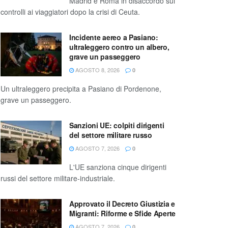
Madrid e Roma in disaccordo sui
controlli ai viaggiatori dopo la crisi di Ceuta.
Incidente aereo a Pasiano:
ultraleggero contro un albero,
grave un passeggero
AGOSTO 8, 2026
0
Un ultraleggero precipita a Pasiano di Pordenone,
grave un passeggero.
Sanzioni UE: colpiti dirigenti
del settore militare russo
AGOSTO 7, 2026
0
L'UE sanziona cinque dirigenti
russi del settore militare-industriale.
Approvato il Decreto Giustizia e
Migranti: Riforme e Sfide Aperte
AGOSTO 7, 2026
0