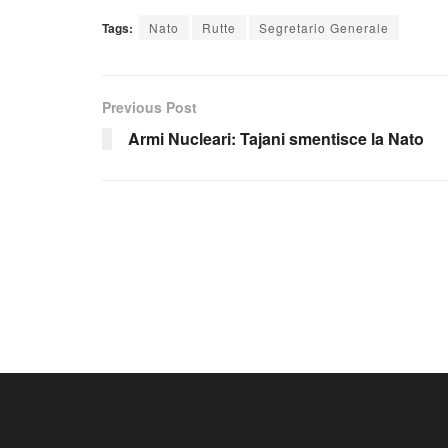
Tags:
Nato
Rutte
Segretario Generale
Previous Post
Armi Nucleari: Tajani smentisce la Nato