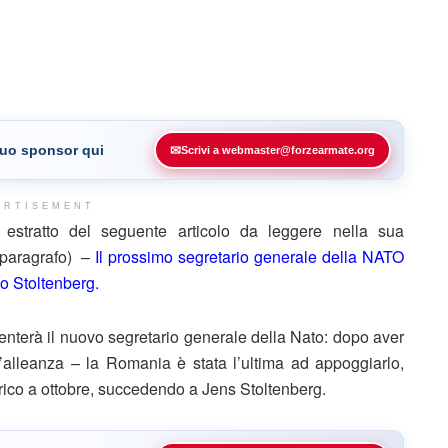
 tuo sponsor qui
✉
Scrivi a webmaster@forzearmate.org
ERTISEMENT
stratto del seguente articolo da leggere nella sua
e paragrafo) –
Il prossimo segretario generale della NATO
io Stoltenberg.
venterà il nuovo segretario generale della Nato: dopo aver
ell’alleanza – la Romania è stata l’ultima ad appoggiarlo,
ico a ottobre, succedendo a Jens Stoltenberg.