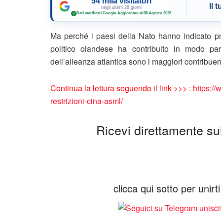
54 mila visitatori
Il 
negli ultimi 28 giorni
Dati certificati Google
·
Aggiornato al 08 Agosto 2026
✓
Ma perché i paesi della Nato hanno indicato p
politico olandese ha contribuito in modo part
dell’alleanza atlantica sono i maggiori contribuent
Continua la lettura seguendo il link >>> :
https://
restrizioni-cina-asml/
Ricevi direttamente sul 
clicca qui sotto per unir