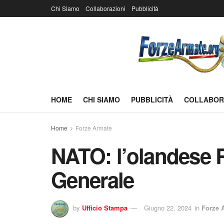
Chi Siamo
Collaborazioni
Pubblicità
HOME
CHI SIAMO
PUBBLICITÀ
COLLABOR
Home
Forze Armate
NATO: l’olandese R
Generale
by
Ufficio Stampa
Giugno 22, 2024
in
Forze 