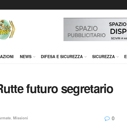
AZIONI
NEWS
DIFESA E SICUREZZA
SICUREZZA
E
utte futuro segretario
0
Armate
,
Missioni