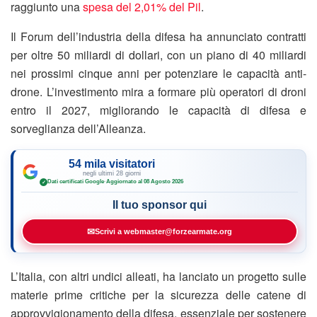
raggiunto una
spesa del 2,01% del Pil
.
Il Forum dell’industria della difesa ha annunciato contratti
per oltre 50 miliardi di dollari, con un piano di 40 miliardi
nei prossimi cinque anni per potenziare le capacità anti-
drone. L’investimento mira a formare più operatori di droni
entro il 2027, migliorando le capacità di difesa e
sorveglianza dell’Alleanza.
54 mila visitatori
negli ultimi 28 giorni
Dati certificati Google
·
Aggiornato al 08 Agosto 2026
✓
Il tuo sponsor qui
✉
Scrivi a webmaster@forzearmate.org
L’Italia, con altri undici alleati, ha lanciato un progetto sulle
materie prime critiche per la sicurezza delle catene di
approvvigionamento della difesa, essenziale per sostenere