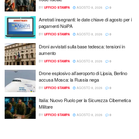
BY
UFFICIO STAMPA
AGOSTO 8, 2026
0
Arretrati insegnanti: le date chiave di agosto per i
pagamenti NoiPA
BY
UFFICIO STAMPA
AGOSTO 8, 2026
0
Droni avvistati sulla base tedesca: tensioni in
aumento
BY
UFFICIO STAMPA
AGOSTO 8, 2026
0
Drone esplosivo all’aeroporto di Lipsia, Berlino
accusa Mosca: la Russia nega
BY
UFFICIO STAMPA
AGOSTO 8, 2026
0
Italia: Nuovo Ruolo per la Sicurezza Cibernetica
Militare
BY
UFFICIO STAMPA
AGOSTO 8, 2026
0