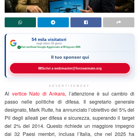
54 mila visitatori
negli ultimi 28 giorni
Dati certificati Google
·
Aggiornato al 08 Agosto 2026
✓
Il tuo sponsor qui
✉
Scrivi a webmaster@forzearmate.org
ADVERTISEMENT
Al
vertice Nato di Ankara
, l’attenzione è sul cambio di
passo nelle politiche di difesa. Il segretario generale
designato, Mark Rutte, ha annunciato l’obiettivo del 5% del
Pil degli alleati per difesa e sicurezza, superando il target
del 2% del 2014. Questo richiede un maggiore impegno
dai 32 Paesi membri, inclusa l’Italia, che nel 2025 ha