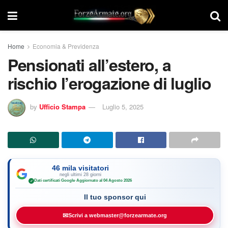
Home
Economia & Previdenza
Pensionati all’estero, a
rischio l’erogazione di luglio
by
Ufficio Stampa
Luglio 5, 2025
46 mila visitatori
negli ultimi 28 giorni
Dati certificati Google
·
Aggiornato al 04 Agosto 2026
✓
Il tuo sponsor qui
✉
Scrivi a webmaster@forzearmate.org