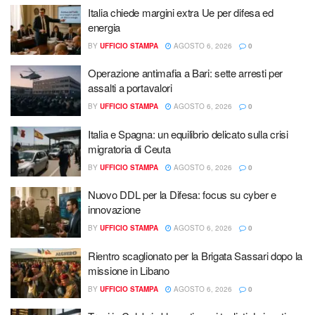
Italia chiede margini extra Ue per difesa ed
energia
BY
UFFICIO STAMPA
AGOSTO 6, 2026
0
Operazione antimafia a Bari: sette arresti per
assalti a portavalori
BY
UFFICIO STAMPA
AGOSTO 6, 2026
0
Italia e Spagna: un equilibrio delicato sulla crisi
migratoria di Ceuta
BY
UFFICIO STAMPA
AGOSTO 6, 2026
0
Nuovo DDL per la Difesa: focus su cyber e
innovazione
BY
UFFICIO STAMPA
AGOSTO 6, 2026
0
Rientro scaglionato per la Brigata Sassari dopo la
missione in Libano
BY
UFFICIO STAMPA
AGOSTO 6, 2026
0