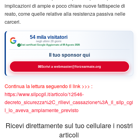
implicazioni di ampie e poco chiare nuove fattispecie di
reato, come quelle relative alla resistenza passiva nelle
carceri.
54 mila visitatori
negli ultimi 28 giorni
Dati certificati Google
·
Aggiornato al 08 Agosto 2026
✓
Il tuo sponsor qui
✉
Scrivi a webmaster@forzearmate.org
Continua la lettura seguendo il link >>> :
https://www.silpcgil.it/articolo/12546-
decreto_sicurezza%2C_rilievi_cassazione%3A_il_silp_cgi
l_lo_aveva_ampiamente_previsto
Ricevi direttamente sul tuo cellulare i nostri
articoli