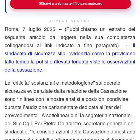
✉
Scrivi a webmaster@forzearmate.org
ADVERTISEMENT
Roma, 7 luglio 2025 – (Pubblichiamo un estratto del
seguente articolo da leggere nella sua completezza
collegandosi al link indicato a fine paragrafo) –
Il
sindacato di sicurezza silp, evidenzia come la previsione
fatta tempo fa poi si è rilevata fondata viste le osservazioni
della cassazione.
Le “criticita’ sostanziali e metodologiche” sul decreto
sicurezza evidenziate dalla relazione della Cassazione
sono “in linea con le nostre analisi e posizioni condivise
durante l’audizione parlamentare dedicata all’iter del
provvedimento”. A sottolinearlo e’ la segreteria nazionale
del Silp Cgil. Per Pietro Colapietro, segretario generale del
sindacatio, “le considerazioni della Cassazione dimostrano
come questa modalita’ di approvare norme cosi’ importanti