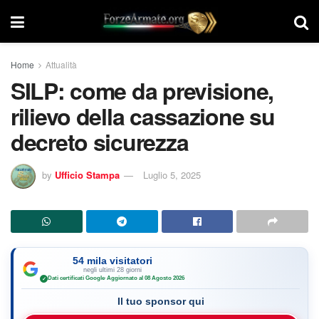
Home
Attualità
SILP: come da previsione,
rilievo della cassazione su
decreto sicurezza
by
Ufficio Stampa
Luglio 5, 2025
54 mila visitatori
negli ultimi 28 giorni
Dati certificati Google
·
Aggiornato al 08 Agosto 2026
✓
Il tuo sponsor qui