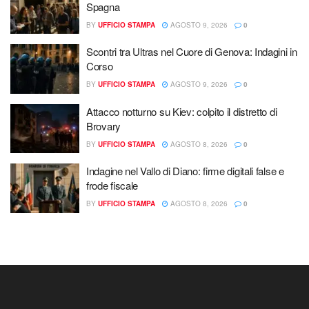
Spagna
BY
UFFICIO STAMPA
AGOSTO 9, 2026
0
Scontri tra Ultras nel Cuore di Genova: Indagini in
Corso
BY
UFFICIO STAMPA
AGOSTO 9, 2026
0
Attacco notturno su Kiev: colpito il distretto di
Brovary
BY
UFFICIO STAMPA
AGOSTO 8, 2026
0
Indagine nel Vallo di Diano: firme digitali false e
frode fiscale
BY
UFFICIO STAMPA
AGOSTO 8, 2026
0