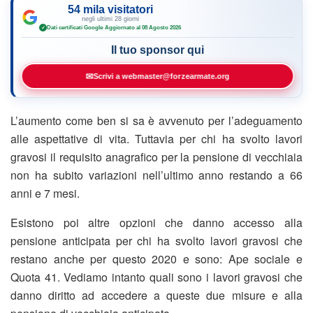
54 mila visitatori
negli ultimi 28 giorni
Dati certificati Google
·
Aggiornato al 08 Agosto 2026
✓
Il tuo sponsor qui
✉
Scrivi a webmaster@forzearmate.org
L’aumento come ben si sa è avvenuto per l’adeguamento
alle aspettative di vita. Tuttavia per chi ha svolto lavori
gravosi il requisito anagrafico per la pensione di vecchiaia
non ha subito variazioni nell’ultimo anno restando a 66
anni e 7 mesi.
Esistono poi altre opzioni che danno accesso alla
pensione anticipata per chi ha svolto lavori gravosi che
restano anche per questo 2020 e sono: Ape sociale e
Quota 41. Vediamo intanto quali sono i lavori gravosi che
danno diritto ad accedere a queste due misure e alla