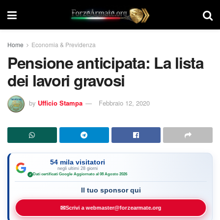
Home
Economia & Previdenza
Pensione anticipata: La lista
dei lavori gravosi
by
Ufficio Stampa
Febbraio 12, 2020
54 mila visitatori
negli ultimi 28 giorni
Dati certificati Google
·
Aggiornato al 08 Agosto 2026
✓
Il tuo sponsor qui
✉
Scrivi a webmaster@forzearmate.org