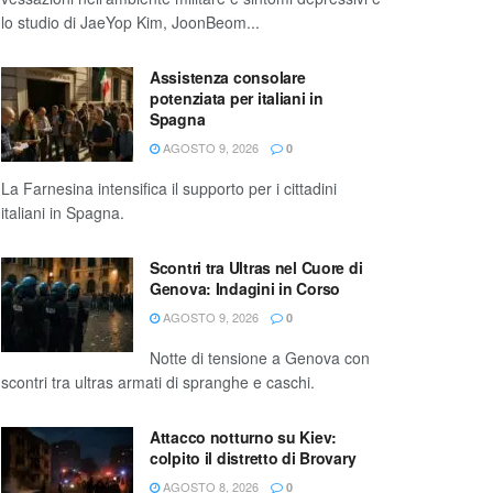
lo studio di JaeYop Kim, JoonBeom...
Assistenza consolare
potenziata per italiani in
Spagna
AGOSTO 9, 2026
0
La Farnesina intensifica il supporto per i cittadini
italiani in Spagna.
Scontri tra Ultras nel Cuore di
Genova: Indagini in Corso
AGOSTO 9, 2026
0
Notte di tensione a Genova con
scontri tra ultras armati di spranghe e caschi.
Attacco notturno su Kiev:
colpito il distretto di Brovary
AGOSTO 8, 2026
0