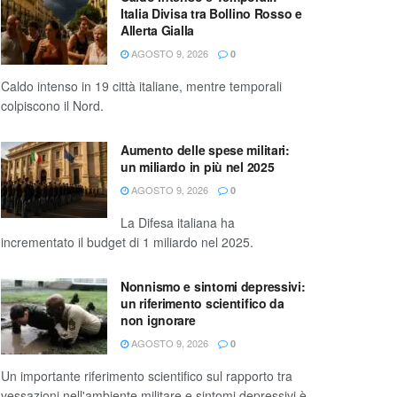
Italia Divisa tra Bollino Rosso e
Allerta Gialla
AGOSTO 9, 2026
0
Caldo intenso in 19 città italiane, mentre temporali
colpiscono il Nord.
Aumento delle spese militari:
un miliardo in più nel 2025
AGOSTO 9, 2026
0
La Difesa italiana ha
incrementato il budget di 1 miliardo nel 2025.
Nonnismo e sintomi depressivi:
un riferimento scientifico da
non ignorare
AGOSTO 9, 2026
0
Un importante riferimento scientifico sul rapporto tra
vessazioni nell'ambiente militare e sintomi depressivi è