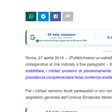
54 mila visitatori
Il
negli ultimi 28 giorni
Dati certificati Google
·
Aggiornato al 08 Agosto 2026
✓
ADV
Roma, 27 aprile 2019 – (Pubblichiamo un estratt
collegandosi al link indicato a fine paragrafo) –
I
soddisfare i militari prossimi al pensionamento
previdenza complementare forse conferma scelte 
Per i militari servono fondi perequativi e non c
segretario generale dell’Unione Sindacale Italia