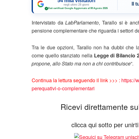
54 mila visitatori
Il 
negli ultimi 28 giorni
Dati certificati Google
·
Aggiornato al 08 Agosto 2026
✓
Intervistato da
LabParlamento
, Tarallo si è an
pensione complementare che riguarda i settori de
Tra le due opzioni, Tarallo non ha dubbi che la
come quello stanziato nella
Legge di Bilancio 
propone, allo Stato ma non a chi contribuisce
”.
Continua la lettura seguendo il link >>> :
https://
perequativi-o-complementari
Ricevi direttamente sul 
clicca qui sotto per unir