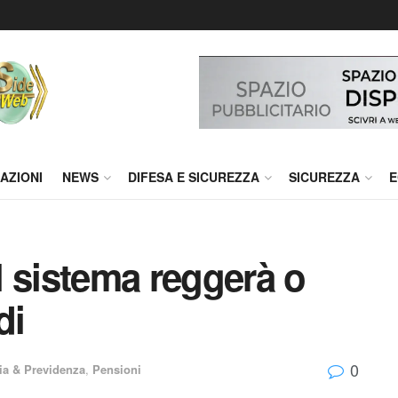
AZIONI
NEWS
DIFESA E SICUREZZA
SICUREZZA
E
il sistema reggerà o
di
0
a & Previdenza
,
Pensioni