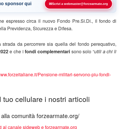
tuo sponsor qui
✉
Scrivi a webmaster@forzearmate.org
che espresso circa il nuovo Fondo Pre.Si.Di., il fondo di
lla Previdenza, Sicurezza e Difesa.
 strada da percorrere sia quella del fondo perequativo,
2022
e che i
fondi complementari
sono solo “
utili a chi li
www.forzeitaliane.it/Pensione-militari-servono-piu-fondi-
tuo cellulare i nostri articoli
ti alla comunità forzearmate.org/