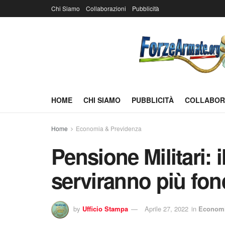
Chi Siamo
Collaborazioni
Pubblicità
HOME
CHI SIAMO
PUBBLICITÀ
COLLABOR
Home
Economia & Previdenza
Pensione Militari: 
serviranno più fon
by
Ufficio Stampa
Aprile 27, 2022
in
Economi