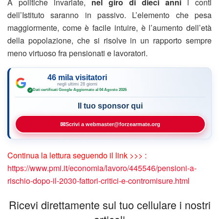
A politiche invariate,
nel giro di dieci anni
i conti
dell’Istituto saranno in passivo. L’elemento che pesa
maggiormente, come è facile intuire, è l’aumento dell’età
della popolazione, che si risolve in un rapporto sempre
meno virtuoso fra pensionati e lavoratori.
46 mila visitatori
negli ultimi 28 giorni
Dati certificati Google
·
Aggiornato al 04 Agosto 2026
✓
Il tuo sponsor qui
✉
Scrivi a webmaster@forzearmate.org
Continua la lettura seguendo il link >>> :
https://www.pmi.it/economia/lavoro/445546/pensioni-a-
rischio-dopo-il-2030-fattori-critici-e-contromisure.html
Ricevi direttamente sul tuo cellulare i nostri