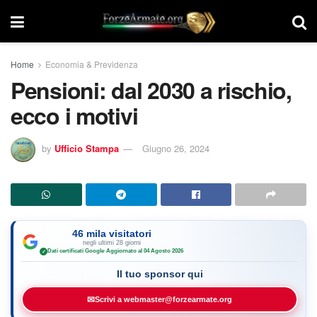
Home
Economia & Previdenza
Pensioni: dal 2030 a rischio,
ecco i motivi
by
Ufficio Stampa
Giugno 26, 2024
46 mila visitatori
negli ultimi 28 giorni
Dati certificati Google
·
Aggiornato al 04 Agosto 2026
✓
Il tuo sponsor qui
✉
Scrivi a webmaster@forzearmate.org