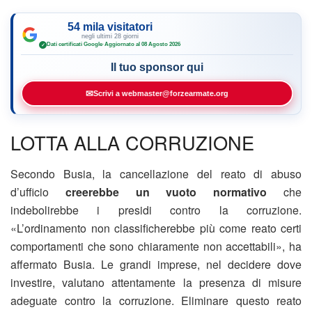
54 mila visitatori
negli ultimi 28 giorni
Dati certificati Google
·
Aggiornato al 08 Agosto 2026
✓
Il tuo sponsor qui
✉
Scrivi a webmaster@forzearmate.org
LOTTA ALLA CORRUZIONE
Secondo Busia, la cancellazione del reato di abuso
d’ufficio
creerebbe un vuoto normativo
che
indebolirebbe i presidi contro la corruzione.
«L’ordinamento non classificherebbe più come reato certi
comportamenti che sono chiaramente non accettabili», ha
affermato Busia. Le grandi imprese, nel decidere dove
investire, valutano attentamente la presenza di misure
adeguate contro la corruzione. Eliminare questo reato