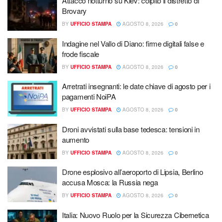
Attacco notturno su Kiev: colpito il distretto di
Brovary
BY
UFFICIO STAMPA
AGOSTO 8, 2026
0
Indagine nel Vallo di Diano: firme digitali false e
frode fiscale
BY
UFFICIO STAMPA
AGOSTO 8, 2026
0
Arretrati insegnanti: le date chiave di agosto per i
pagamenti NoiPA
BY
UFFICIO STAMPA
AGOSTO 8, 2026
0
Droni avvistati sulla base tedesca: tensioni in
aumento
BY
UFFICIO STAMPA
AGOSTO 8, 2026
0
Drone esplosivo all’aeroporto di Lipsia, Berlino
accusa Mosca: la Russia nega
BY
UFFICIO STAMPA
AGOSTO 8, 2026
0
Italia: Nuovo Ruolo per la Sicurezza Cibernetica