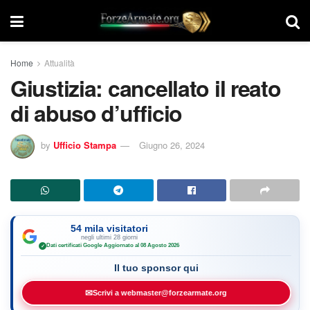
Home
Attualità
Giustizia: cancellato il reato
di abuso d’ufficio
by
Ufficio Stampa
Giugno 26, 2024
54 mila visitatori
negli ultimi 28 giorni
Dati certificati Google
·
Aggiornato al 08 Agosto 2026
✓
Il tuo sponsor qui
✉
Scrivi a webmaster@forzearmate.org