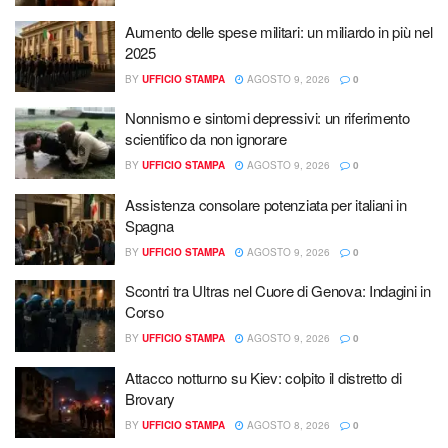
Aumento delle spese militari: un miliardo in più nel
2025
BY
UFFICIO STAMPA
AGOSTO 9, 2026
0
Nonnismo e sintomi depressivi: un riferimento
scientifico da non ignorare
BY
UFFICIO STAMPA
AGOSTO 9, 2026
0
Assistenza consolare potenziata per italiani in
Spagna
BY
UFFICIO STAMPA
AGOSTO 9, 2026
0
Scontri tra Ultras nel Cuore di Genova: Indagini in
Corso
BY
UFFICIO STAMPA
AGOSTO 9, 2026
0
Attacco notturno su Kiev: colpito il distretto di
Brovary
BY
UFFICIO STAMPA
AGOSTO 8, 2026
0