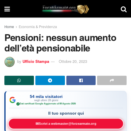
Home
Economia & Previdenza
Pensioni: nessun aumento
dell’età pensionabile
by
Ufficio Stampa
Ottobre 20, 2023
54 mila visitatori
negli ultimi 28 giorni
Dati certificati Google
·
Aggiornato al 08 Agosto 2026
✓
Il tuo sponsor qui
✉
Scrivi a webmaster@forzearmate.org