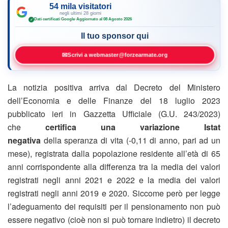
54 mila visitatori
negli ultimi 28 giorni
Dati certificati Google
·
Aggiornato al 08 Agosto 2026
✓
Il tuo sponsor qui
✉
Scrivi a webmaster@forzearmate.org
La notizia positiva arriva dal Decreto del Ministero
dell’Economia e delle Finanze del 18 luglio 2023
pubblicato ieri in Gazzetta Ufficiale (G.U. 243/2023)
che
certifica una
variazione Istat
negativa
della speranza di vita (-0,11 di anno, pari ad un
mese), registrata dalla popolazione residente all’età di 65
anni corrispondente alla differenza tra la media dei valori
registrati negli anni 2021 e 2022 e la media dei valori
registrati negli anni 2019 e 2020. Siccome però per legge
l’adeguamento dei requisiti per il pensionamento non può
essere negativo (cioè non si può tornare indietro) il decreto