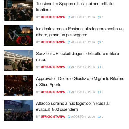
Tensione tra Spagna e Italia sui controlli alle
frontiere
BY
UFFICIO STAMPA
AGOSTO 8, 2026
0
Incidente aereo a Pasiano: ultraleggero contro un
albero, grave un passeggero
BY
UFFICIO STAMPA
AGOSTO 8, 2026
0
Sanzioni UE: colpiti dirigenti del settore militare
russo
BY
UFFICIO STAMPA
AGOSTO 7, 2026
0
Approvato il Decreto Giustizia e Migranti: Riforme
e Sfide Aperte
BY
UFFICIO STAMPA
AGOSTO 7, 2026
0
Attacco ucraino a hub logistico in Russia:
evacuati 800 dipendenti
BY
UFFICIO STAMPA
AGOSTO 7, 2026
0