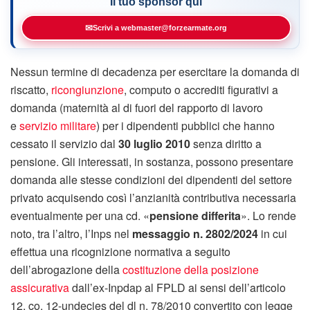
Il tuo sponsor qui
✉
Scrivi a webmaster@forzearmate.org
Nessun termine di decadenza per esercitare la domanda di
riscatto,
ricongiunzione
, computo o accrediti figurativi a
domanda (maternità al di fuori del rapporto di lavoro
e
servizio militare
) per i dipendenti pubblici che hanno
cessato il servizio dal
30 luglio 2010
senza diritto a
pensione. Gli interessati, in sostanza, possono presentare
domanda alle stesse condizioni dei dipendenti del settore
privato acquisendo così l’anzianità contributiva necessaria
eventualmente per una cd. «
pensione differita
». Lo rende
noto, tra l’altro, l’Inps nel
messaggio n. 2802/2024
in cui
effettua una ricognizione normativa a seguito
dell’abrogazione della
costituzione della posizione
assicurativa
dall’ex-Inpdap al FPLD ai sensi dell’articolo
12, co. 12-undecies del dl n. 78/2010 convertito con legge