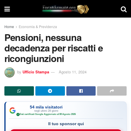
Home
Economia & Previdenza
Pensioni, nessuna
decadenza per riscatti e
ricongiunzioni
by
Ufficio Stampa
Agosto 11, 2024
54 mila visitatori
negli ultimi 28 giorni
Dati certificati Google
·
Aggiornato al 08 Agosto 2026
✓
Il tuo sponsor qui