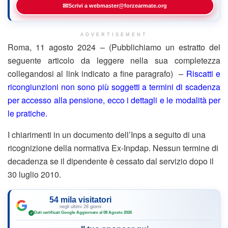
✉
Scrivi a webmaster@forzearmate.org
ADVERTISEMENT
Roma, 11 agosto 2024 – (Pubblichiamo un estratto del
seguente articolo da leggere nella sua completezza
collegandosi al link indicato a fine paragrafo) –
Riscatti e
ricongiunzioni non sono più soggetti a termini di scadenza
per accesso alla pensione, ecco i dettagli e le modalità per
le pratiche.
I chiarimenti in un documento dell’Inps a seguito di una
ricognizione della normativa Ex-Inpdap. Nessun termine di
decadenza se il dipendente è cessato dal servizio dopo il
30 luglio 2010.
54 mila visitatori
negli ultimi 28 giorni
Dati certificati Google
·
Aggiornato al 08 Agosto 2026
✓