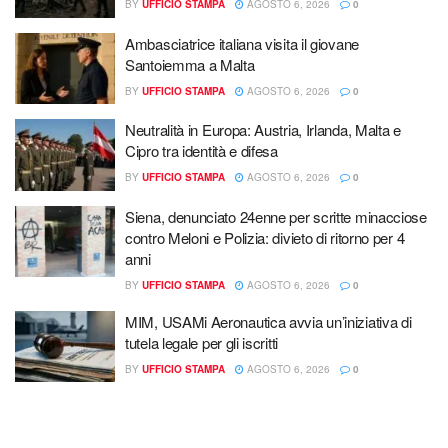
BY
UFFICIO STAMPA
AGOSTO 6, 2026
0
Ambasciatrice italiana visita il giovane
Santoiemma a Malta
BY
UFFICIO STAMPA
AGOSTO 6, 2026
0
Neutralità in Europa: Austria, Irlanda, Malta e
Cipro tra identità e difesa
BY
UFFICIO STAMPA
AGOSTO 6, 2026
0
Siena, denunciato 24enne per scritte minacciose
contro Meloni e Polizia: divieto di ritorno per 4
anni
BY
UFFICIO STAMPA
AGOSTO 6, 2026
0
MIM, USAMi Aeronautica avvia un’iniziativa di
tutela legale per gli iscritti
BY
UFFICIO STAMPA
AGOSTO 6, 2026
0