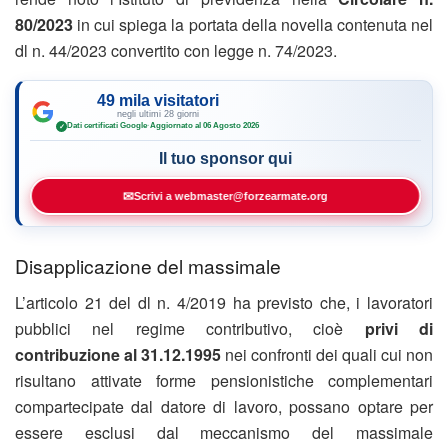
80/2023
in cui spiega la portata della novella contenuta nel
dl n. 44/2023 convertito con legge n. 74/2023.
49 mila visitatori
negli ultimi 28 giorni
Dati certificati Google
·
Aggiornato al 06 Agosto 2026
✓
Il tuo sponsor qui
✉
Scrivi a webmaster@forzearmate.org
Disapplicazione del massimale
L’articolo 21 del dl n. 4/2019 ha previsto che, i lavoratori
pubblici nel regime contributivo, cioè
privi di
contribuzione al 31.12.1995
nei confronti dei quali cui non
risultano attivate forme pensionistiche complementari
compartecipate dal datore di lavoro, possano optare per
essere esclusi dal meccanismo del massimale