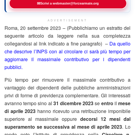
✉
Scrivi a webmaster@forzearmate.org
ADVERTISEMENT
Roma, 20 settembre 2023 – (Pubblichiamo un estratto del
seguente articolo da leggere nella sua completezza
collegandosi al link indicato a fine paragrafo) –
Da quello
che descrive l’INPS con al circolare ci sarà più tempo per
aggiornare il massimale contributivo per i dipendenti
pubblici.
Più tempo per rimuovere il massimale contributivo a
vantaggio dei dipendenti delle pubbliche amministrazioni
privi di forme di previdenza complementare. Gli interessati
avranno tempo sino al
31 dicembre 2023
se
entro
il
mese
di aprile 2023
hanno ricevuto una retribuzione imponibile
superiore al massimale oppure
decorsi 12 mesi dal
superamento se successiva al mese di aprile 2023
. Lo
rende noto l’Istituto di previdenza nella
Circolare n.