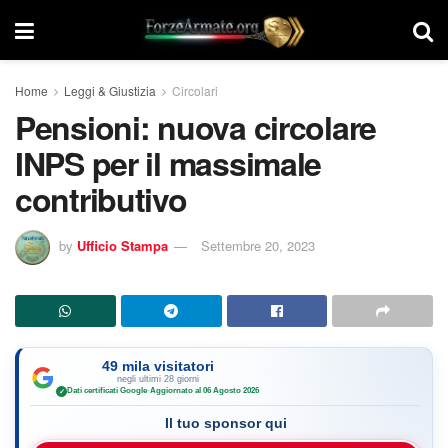
Home
Leggi & Giustizia
Circolari
Pensioni: nuova circolare
INPS per il massimale
contributivo
by
Ufficio Stampa
Settembre 20, 2023
49 mila visitatori
negli ultimi 28 giorni
Dati certificati Google
·
Aggiornato al 06 Agosto 2026
✓
Il tuo sponsor qui