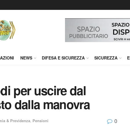
AZIONI
NEWS
DIFESA E SICUREZZA
SICUREZZA
E
odi per uscire dal
sto dalla manovra
0
ia & Previdenza
,
Pensioni