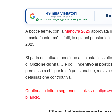
49 mila visitatori
Il 
negli ultimi 28 giorni
Dati certificati Google
·
Aggiornato al 06 Agosto 2026
✓
A bocce ferme, con la
Manovra 2025
approvata in
rimasta “conferma”. Infatti, le opzioni pensionis
2025.
Si parla dell’attuale pensione anticipata flessibil
di
Opzione donna
. C’è poi l’
incentivo al posti
permesso a chi, pur in età pensionabile, restava a
detassazione contributiva.
Continua la lettura seguendo il link >>> :
https://
bilancio/
Ricevi direttamente sul 