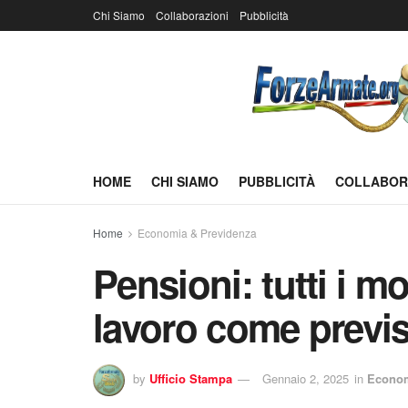
Chi Siamo
Collaborazioni
Pubblicità
HOME
CHI SIAMO
PUBBLICITÀ
COLLABOR
Home
Economia & Previdenza
Pensioni: tutti i m
lavoro come previ
by
Ufficio Stampa
Gennaio 2, 2025
in
Econom