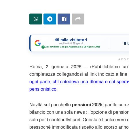
49 mila visitatori
Il
negli ultimi 28 giorni
Dati certificati Google
·
Aggiornato al 06 Agosto 2026
✓
ADV
Roma, 2 gennaio 2025 – (Pubblichiamo un e
completezza collegandosi al link indicato a fin
ogni parte, chi chiedeva una riforma e chi spe
pensionistico.
Novità sul pacchetto
pensioni 2025
, partito con 
bilancio con una sola news : l’opzione di pension
solo per i contributivi puri. Questo è l’unico ve
pressoché immodificata rispetto allo scorso anno