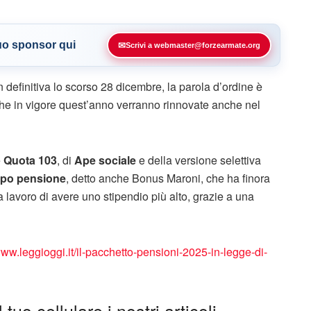
tuo sponsor qui
✉
Scrivi a webmaster@forzearmate.org
 definitiva lo scorso 28 dicembre, la parola d’ordine è
tiche in vigore quest’anno verranno rinnovate anche nel
e
Quota 103
, di
Ape sociale
e della versione selettiva
cipo pensione
, detto anche Bonus Maroni, che ha finora
 lavoro di avere uno stipendio più alto, grazie a una
www.leggioggi.it/il-pacchetto-pensioni-2025-in-legge-di-
tuo cellulare i nostri articoli