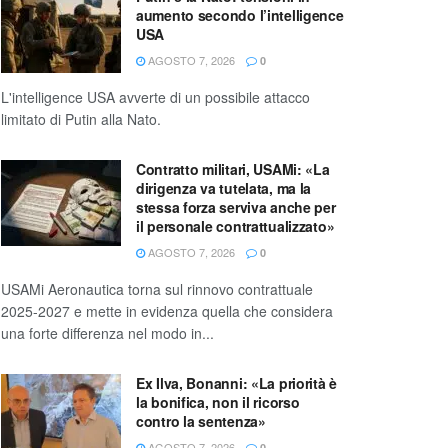
aumento secondo l’intelligence
USA
AGOSTO 7, 2026
0
L'intelligence USA avverte di un possibile attacco
limitato di Putin alla Nato.
Contratto militari, USAMi: «La
dirigenza va tutelata, ma la
stessa forza serviva anche per
il personale contrattualizzato»
AGOSTO 7, 2026
0
USAMi Aeronautica torna sul rinnovo contrattuale
2025-2027 e mette in evidenza quella che considera
una forte differenza nel modo in...
Ex Ilva, Bonanni: «La priorità è
la bonifica, non il ricorso
contro la sentenza»
AGOSTO 7, 2026
0