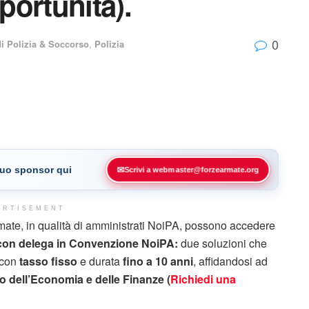
portunità).
0
di Polizia & Soccorso
,
Polizia
 tuo sponsor qui
✉
Scrivi a webmaster@forzearmate.org
ERTISEMENT
Armate, in qualità di amministrati NoiPA, possono accedere
con delega in Convenzione NoiPA:
due soluzioni che
 con
tasso fisso
e durata
fino a 10 anni
, affidandosi ad
o dell’Economia e delle Finanze (
Richiedi una