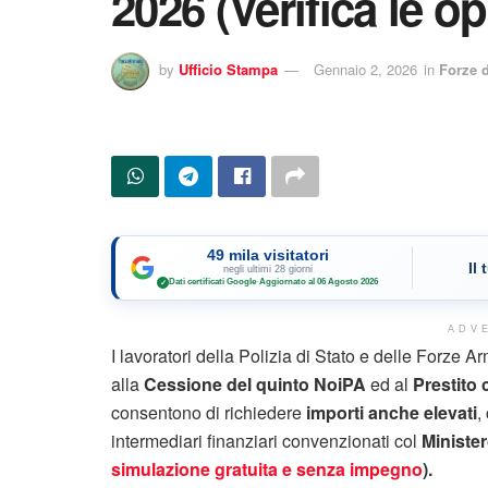
2026 (Verifica le op
by
Ufficio Stampa
Gennaio 2, 2026
in
Forze 
49 mila visitatori
Il
negli ultimi 28 giorni
Dati certificati Google
·
Aggiornato al 06 Agosto 2026
✓
ADV
I lavoratori della Polizia di Stato e delle Forze 
alla
Cessione del quinto NoiPA
ed al
Prestito 
consentono di richiedere
importi anche elevati
,
intermediari finanziari convenzionati col
Minister
simulazione gratuita e senza impegno
).