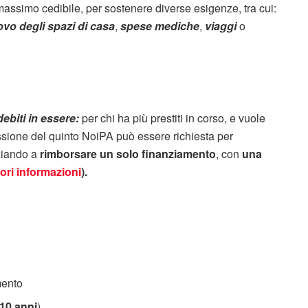
 massimo cedibile, per sostenere diverse esigenze, tra cui:
ovo degli spazi di casa
,
spese mediche
,
viaggi
o
ebiti in essere:
per chi ha più prestiti in corso, e vuole
essione del quinto NoiPA può essere richiesta per
iziando a
rimborsare un solo finanziamento
, con
una
ori informazioni
).
mento
 10 anni
)