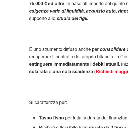
75.000 € ed oltre
, in base all’importo del quinto
esigenze varie di liquidità
,
acquisto auto
,
rinn
supporto allo
studio dei figli.
È uno strumento diffuso anche per
consolidare d
recuperare il controllo del proprio bilancio, la C
estinguere immediatamente i debiti attuali
, in
sola rata
e
una sola scadenza (
Richiedi maggi
Si caratterizza per:
Tasso fisso
per tutta la durata del finanzia
Rimborso flessibile (con
durata da 2 fino a