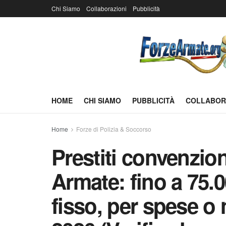
Chi Siamo
Collaborazioni
Pubblicità
HOME
CHI SIAMO
PUBBLICITÀ
COLLABOR
Home
Forze di Polizia & Soccorso
Prestiti convenzion
Armate: fino a 75.0
fisso, per spese o 