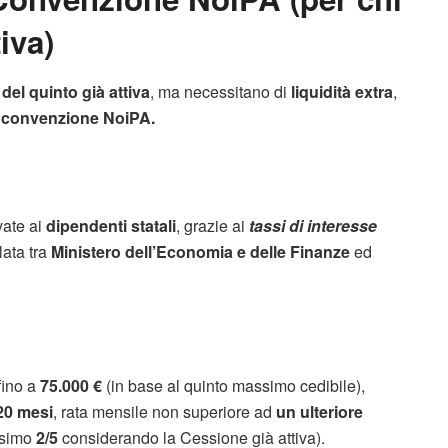
iva)
del quinto già attiva
, ma necessitano di
liquidità extra
,
n convenzione NoiPA.
vate ai
dipendenti statali
, grazie ai
tassi di interesse
lata tra
Ministero dell’Economia e delle Finanze
ed
fino a
75.000 €
(in base al quinto massimo cedibile),
20 mesi
, rata mensile non superiore ad
un ulteriore
assimo
2/5
considerando la Cessione già attiva).