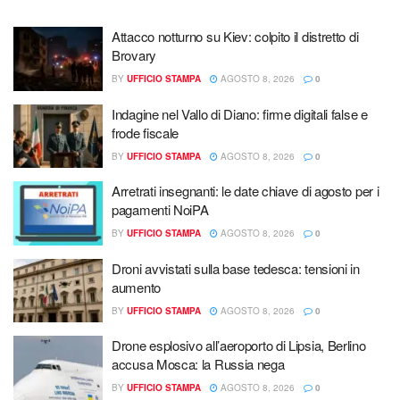
Attacco notturno su Kiev: colpito il distretto di
Brovary
BY
UFFICIO STAMPA
AGOSTO 8, 2026
0
Indagine nel Vallo di Diano: firme digitali false e
frode fiscale
BY
UFFICIO STAMPA
AGOSTO 8, 2026
0
Arretrati insegnanti: le date chiave di agosto per i
pagamenti NoiPA
BY
UFFICIO STAMPA
AGOSTO 8, 2026
0
Droni avvistati sulla base tedesca: tensioni in
aumento
BY
UFFICIO STAMPA
AGOSTO 8, 2026
0
Drone esplosivo all’aeroporto di Lipsia, Berlino
accusa Mosca: la Russia nega
BY
UFFICIO STAMPA
AGOSTO 8, 2026
0