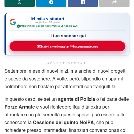
54 mila visitatori
negli ultimi 28 giorni
Dati certificati Google
·
Aggiornato al 08 Agosto 2026
✓
Il tuo sponsor qui
✉
Scrivi a webmaster@forzearmate.org
ADVERTISEMENT
Settembre: mese di nuovi inizi, ma anche di nuovi progetti
e spese da sostenere. A volte, però, stipendio e risparmi
potrebbero non bastare per affrontarli con tranquillità.
In questo caso, se sei un
agente di Polizia
o fai parte delle
Forze Armate
e vuoi richiedere liquidità extra per
affrontare con più serenità queste spese, può essere utile
conoscere la
Cessione del quinto NoiPA
, che puoi
richiedere presso intermediari finanziari convenzionati col