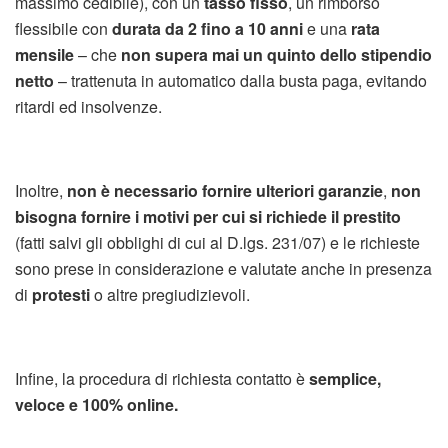
massimo cedibile), con un
tasso fisso
, un rimborso
flessibile con
durata da 2 fino a 10 anni
e una
rata
mensile
– che
non supera mai un quinto dello stipendio
netto
– trattenuta in automatico dalla busta paga, evitando
ritardi ed insolvenze.
Inoltre,
non è necessario fornire ulteriori garanzie
,
non
bisogna fornire i motivi
per cui si richiede il prestito
(fatti salvi gli obblighi di cui al D.lgs. 231/07) e le richieste
sono prese in considerazione e valutate anche in presenza
di
protesti
o altre pregiudizievoli.
Infine, la procedura di richiesta contatto è
semplice,
veloce e 100% online.