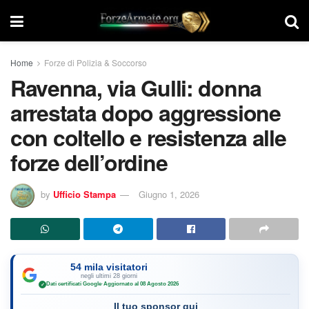
Home
Forze di Polizia & Soccorso
Ravenna, via Gulli: donna
arrestata dopo aggressione
con coltello e resistenza alle
forze dell’ordine
by
Ufficio Stampa
Giugno 1, 2026
54 mila visitatori
negli ultimi 28 giorni
Dati certificati Google
·
Aggiornato al 08 Agosto 2026
✓
Il tuo sponsor qui