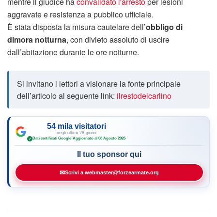
mentre il giudice ha
convalidato l'arresto
per lesioni
aggravate e resistenza a pubblico ufficiale.
È stata disposta la misura cautelare dell’
obbligo di
dimora notturna
, con divieto assoluto di uscire
dall’abitazione durante le ore notturne.
Si invitano i lettori a visionare la fonte principale
dell’articolo al seguente link:
ilrestodelcarlino
54 mila visitatori
negli ultimi 28 giorni
Dati certificati Google
·
Aggiornato al 08 Agosto 2026
✓
Il tuo sponsor qui
✉
Scrivi a webmaster@forzearmate.org