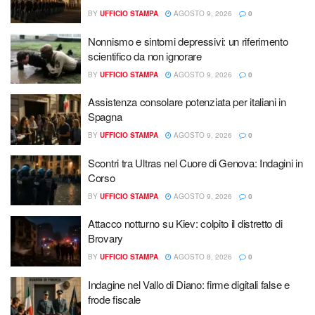
BY
UFFICIO STAMPA
AGOSTO 9, 2026
0
Nonnismo e sintomi depressivi: un riferimento
scientifico da non ignorare
BY
UFFICIO STAMPA
AGOSTO 9, 2026
0
Assistenza consolare potenziata per italiani in
Spagna
BY
UFFICIO STAMPA
AGOSTO 9, 2026
0
Scontri tra Ultras nel Cuore di Genova: Indagini in
Corso
BY
UFFICIO STAMPA
AGOSTO 9, 2026
0
Attacco notturno su Kiev: colpito il distretto di
Brovary
BY
UFFICIO STAMPA
AGOSTO 8, 2026
0
Indagine nel Vallo di Diano: firme digitali false e
frode fiscale