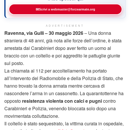
✉
Scrivi a webmaster@forzearmate.org
ADVERTISEMENT
Ravenna, via Gulli – 30 maggio 2026
– Una donna
straniera di 48 anni, già nota alle forze dell’ordine, è stata
arrestata dai Carabinieri dopo aver ferito un uomo al
braccio con un coltello e poi aggredito le pattuglie giunte
sul posto.
La chiamata al 112 per accoltellamento ha portato
all’intervento del Radiomobile e della Polizia di Stato, che
hanno trovato la donna armata mentre cercava di
nascondere l’arma in un cassonetto. La quarantottenne ha
opposto
resistenza violenta con calci e pugni
contro
Carabinieri e Polizia, venendo bloccata solo dopo una
movimentata colluttazione.
Il coltello è stato sequestrato, la vittima curata in ospedale,