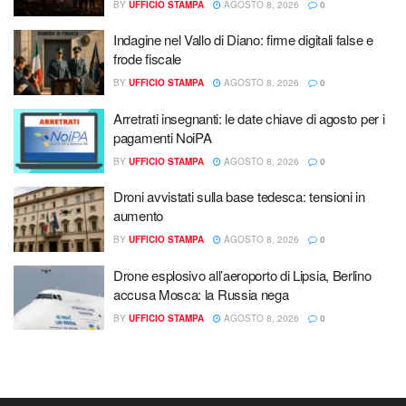
BY
UFFICIO STAMPA
AGOSTO 8, 2026
0
Indagine nel Vallo di Diano: firme digitali false e
frode fiscale
BY
UFFICIO STAMPA
AGOSTO 8, 2026
0
Arretrati insegnanti: le date chiave di agosto per i
pagamenti NoiPA
BY
UFFICIO STAMPA
AGOSTO 8, 2026
0
Droni avvistati sulla base tedesca: tensioni in
aumento
BY
UFFICIO STAMPA
AGOSTO 8, 2026
0
Drone esplosivo all’aeroporto di Lipsia, Berlino
accusa Mosca: la Russia nega
BY
UFFICIO STAMPA
AGOSTO 8, 2026
0