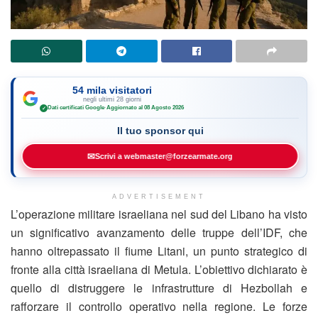
54 mila visitatori
negli ultimi 28 giorni
Dati certificati Google
·
Aggiornato al 08 Agosto 2026
✓
Il tuo sponsor qui
✉
Scrivi a webmaster@forzearmate.org
ADVERTISEMENT
L’operazione militare israeliana nel sud del Libano ha visto
un significativo avanzamento delle truppe dell’IDF, che
hanno oltrepassato il fiume Litani, un punto strategico di
fronte alla città israeliana di Metula. L’obiettivo dichiarato è
quello di distruggere le infrastrutture di Hezbollah e
rafforzare il controllo operativo nella regione. Le forze