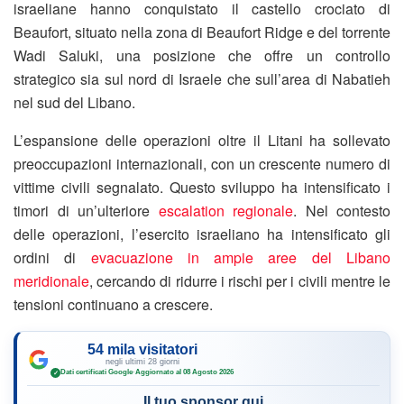
israeliane hanno conquistato il castello crociato di
Beaufort, situato nella zona di Beaufort Ridge e del torrente
Wadi Saluki, una posizione che offre un controllo
strategico sia sul nord di Israele che sull’area di Nabatieh
nel sud del Libano.
L’espansione delle operazioni oltre il Litani ha sollevato
preoccupazioni internazionali, con un crescente numero di
vittime civili segnalato. Questo sviluppo ha intensificato i
timori di un’ulteriore
escalation regionale
. Nel contesto
delle operazioni, l’esercito israeliano ha intensificato gli
ordini di
evacuazione in ampie aree del Libano
meridionale
, cercando di ridurre i rischi per i civili mentre le
tensioni continuano a crescere.
54 mila visitatori
negli ultimi 28 giorni
Dati certificati Google
·
Aggiornato al 08 Agosto 2026
✓
Il tuo sponsor qui