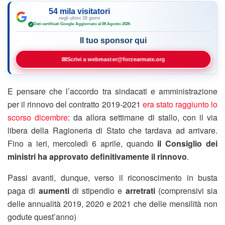
54 mila visitatori
negli ultimi 28 giorni
Dati certificati Google
·
Aggiornato al 08 Agosto 2026
✓
Il tuo sponsor qui
✉
Scrivi a webmaster@forzearmate.org
E pensare che l’accordo tra sindacati e amministrazione
per il rinnovo del contratto 2019-2021
era stato raggiunto lo
scorso dicembre
: da allora settimane di stallo, con il via
libera della Ragioneria di Stato che tardava ad arrivare.
Fino a ieri, mercoledì 6 aprile, quando
il Consiglio dei
ministri ha approvato definitivamente il rinnovo
.
Passi avanti, dunque, verso il riconoscimento in busta
paga di
aumenti
di stipendio e
arretrati
(comprensivi sia
delle annualità 2019, 2020 e 2021 che delle mensilità non
godute quest’anno)