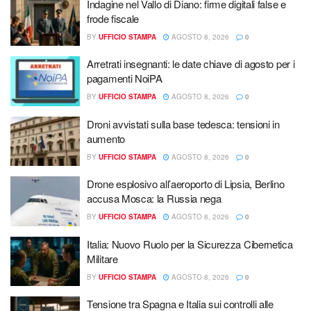
Indagine nel Vallo di Diano: firme digitali false e
frode fiscale
BY
UFFICIO STAMPA
AGOSTO 8, 2026
0
Arretrati insegnanti: le date chiave di agosto per i
pagamenti NoiPA
BY
UFFICIO STAMPA
AGOSTO 8, 2026
0
Droni avvistati sulla base tedesca: tensioni in
aumento
BY
UFFICIO STAMPA
AGOSTO 8, 2026
0
Drone esplosivo all’aeroporto di Lipsia, Berlino
accusa Mosca: la Russia nega
BY
UFFICIO STAMPA
AGOSTO 8, 2026
0
Italia: Nuovo Ruolo per la Sicurezza Cibernetica
Militare
BY
UFFICIO STAMPA
AGOSTO 8, 2026
0
Tensione tra Spagna e Italia sui controlli alle