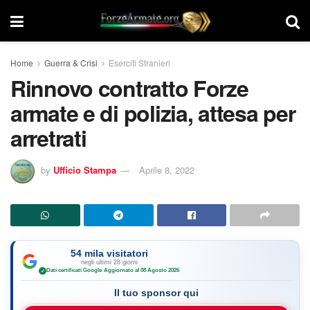
Home
Guerra & Crisi
Eserciti Stranieri
Rinnovo contratto Forze
armate e di polizia, attesa per
arretrati
by
Ufficio Stampa
Aprile 8, 2022
54 mila visitatori
negli ultimi 28 giorni
Dati certificati Google
·
Aggiornato al 08 Agosto 2026
✓
Il tuo sponsor qui