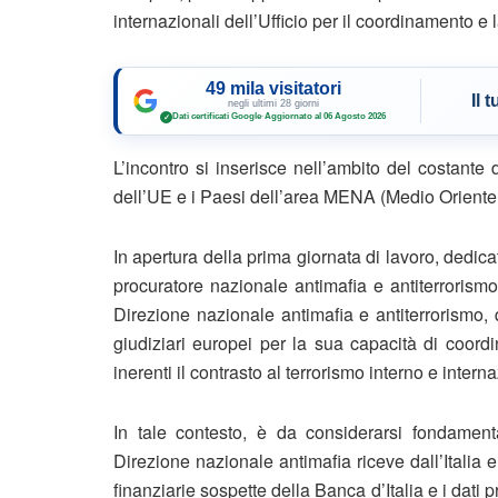
internazionali dell’Ufficio per il coordinamento e l
49 mila visitatori
Il 
negli ultimi 28 giorni
Dati certificati Google
·
Aggiornato al 06 Agosto 2026
✓
L’incontro si inserisce nell’ambito del costante d
dell’UE e i Paesi dell’area MENA (Medio Oriente 
In apertura della prima giornata di lavoro, dedicat
procuratore nazionale antimafia e antiterrorismo
Direzione nazionale antimafia e antiterrorismo,
giudiziari europei per la sua capacità di coordi
inerenti il contrasto al terrorismo interno e intern
In tale contesto, è da considerarsi fondamental
Direzione nazionale antimafia riceve dall’Italia e
finanziarie sospette della Banca d’Italia e i dati 