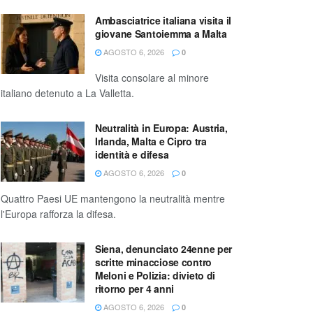
Ambasciatrice italiana visita il
giovane Santoiemma a Malta
AGOSTO 6, 2026
0
Visita consolare al minore
italiano detenuto a La Valletta.
Neutralità in Europa: Austria,
Irlanda, Malta e Cipro tra
identità e difesa
AGOSTO 6, 2026
0
Quattro Paesi UE mantengono la neutralità mentre
l'Europa rafforza la difesa.
Siena, denunciato 24enne per
scritte minacciose contro
Meloni e Polizia: divieto di
ritorno per 4 anni
AGOSTO 6, 2026
0