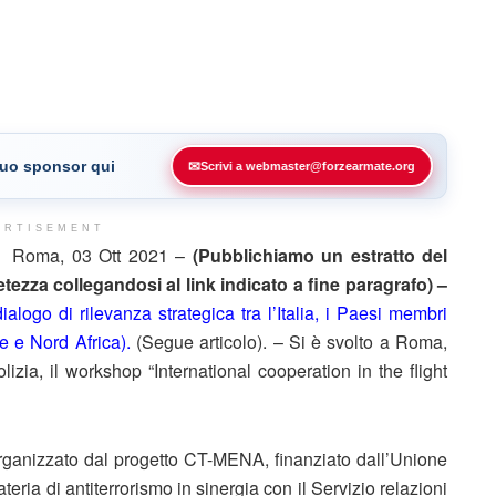
 tuo sponsor qui
✉
Scrivi a webmaster@forzearmate.org
ERTISEMENT
Roma, 03 Ott 2021 –
(Pubblichiamo un estratto del
ezza collegandosi al link indicato a fine paragrafo) –
ialogo di rilevanza strategica tra l’Italia, i Paesi membri
 e Nord Africa).
(Segue articolo). – Si è svolto a Roma,
izia, il workshop “International cooperation in the flight
o organizzato dal progetto CT-MENA, finanziato dall’Unione
eria di antiterrorismo in sinergia con il Servizio relazioni