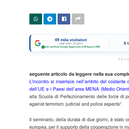
49 mila visitatori
Il
negli ultimi 28 giorni
Dati certificati Google
·
Aggiornato al 06 Agosto 2026
✓
ADV
seguente articolo da leggere nella sua complet
L’incontro si inserisce nell’ambito del costante d
dell’UE e i Paesi dell’area MENA (Medio Oriente
alla Scuola di Perfezionamento delle forze di pol
against terrorism: judicial and police aspects”.
Il seminario, della durata di due giorni, è stat
europea, per il supporto della cooperazione in mat