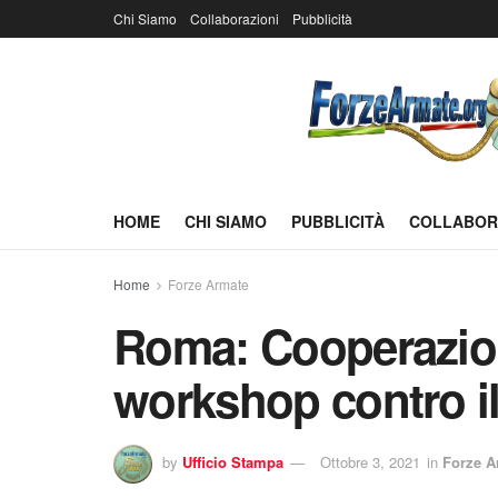
Chi Siamo
Collaborazioni
Pubblicità
HOME
CHI SIAMO
PUBBLICITÀ
COLLABOR
Home
Forze Armate
Roma: Cooperazion
workshop contro il
by
Ufficio Stampa
Ottobre 3, 2021
in
Forze A