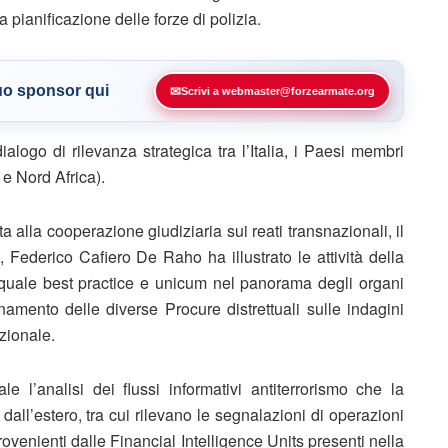
a pianificazione delle forze di polizia.
tuo sponsor qui
✉
Scrivi a webmaster@forzearmate.org
ialogo di rilevanza strategica tra l’Italia, i Paesi membri
e Nord Africa).
a alla cooperazione giudiziaria sui reati transnazionali, il
, Federico Cafiero De Raho ha illustrato le attività della
 quale best practice e unicum nel panorama degli organi
namento delle diverse Procure distrettuali sulle indagini
azionale.
e l’analisi dei flussi informativi antiterrorismo che la
 dall’estero, tra cui rilevano le segnalazioni di operazioni
provenienti dalle Financial Intelligence Units presenti nella