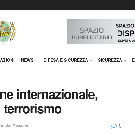
AZIONI
NEWS
DIFESA E SICUREZZA
SICUREZZA
E
e internazionale,
 terrorismo
0
rmate
,
Missioni