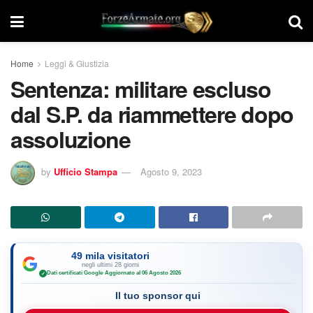
Home
Leggi & Giustizia
Sentenza: militare escluso
dal S.P. da riammettere dopo
assoluzione
by
Ufficio Stampa
Agosto 9, 2023
49 mila visitatori
negli ultimi 28 giorni
Dati certificati Google
·
Aggiornato al 06 Agosto 2026
✓
Il tuo sponsor qui