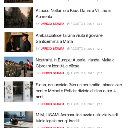
Attacco Notturno a Kiev: Danni e Vittime in
Aumento
BY
UFFICIO STAMPA
AGOSTO 6, 2026
0
Ambasciatrice italiana visita il giovane
Santoiemma a Malta
BY
UFFICIO STAMPA
AGOSTO 6, 2026
0
Neutralità in Europa: Austria, Irlanda, Malta e
Cipro tra identità e difesa
BY
UFFICIO STAMPA
AGOSTO 6, 2026
0
Siena, denunciato 24enne per scritte minacciose
contro Meloni e Polizia: divieto di ritorno per 4
anni
BY
UFFICIO STAMPA
AGOSTO 6, 2026
0
MIM, USAMi Aeronautica avvia un’iniziativa di
tutela legale per gli iscritti
BY
UFFICIO STAMPA
AGOSTO 6, 2026
0