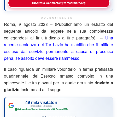
✉
Scrivi a webmaster@forzearmate.org
ADVERTISEMENT
Roma, 9 agosto 2023 – (Pubblichiamo un estratto del
seguente articolo da leggere nella sua completezza
collegandosi al link indicato a fine paragrafo) –
Una
recente sentenza del Tar Lazio ha stabilito che il militare
escluso dal servizio permanente a causa di processo
pena, se assolto deve essere riammesso.
Il caso riguarda un militare volontario in ferma prefissata
quadriennale dell’Esercito rimasto coinvolto in una
spiacevole lite tra giovani per la quale era stato
rinviato a
giudizio
insieme ad altri soggetti.
49 mila visitatori
negli ultimi 28 giorni
Dati certificati Google
·
Aggiornato al 06 Agosto 2026
✓