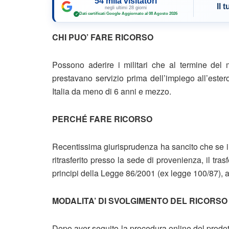
54 mila visitatori
Il 
negli ultimi 28 giorni
Dati certificati Google
·
Aggiornato al 08 Agosto 2026
✓
CHI PUO’ FARE RICORSO
Possono aderire i militari che al termine del
prestavano servizio prima dell’impiego all’estero. 
Italia da meno di 6 anni e mezzo.
PERCHÉ FARE RICORSO
Recentissima giurisprudenza ha sancito che se il m
ritrasferito presso la sede di provenienza, il tras
principi della Legge 86/2001 (ex legge 100/87), av
MODALITA’ DI SVOLGIMENTO DEL RICORSO
Dopo aver seguito la procedura online del prodott