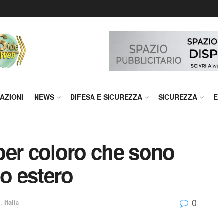
AZIONI
NEWS
DIFESA E SICUREZZA
SICUREZZA
E
per coloro che sono
to estero
0
à
,
Italia