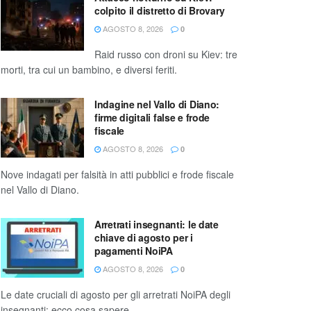
colpito il distretto di Brovary
AGOSTO 8, 2026
0
Raid russo con droni su Kiev: tre
morti, tra cui un bambino, e diversi feriti.
Indagine nel Vallo di Diano:
firme digitali false e frode
fiscale
AGOSTO 8, 2026
0
Nove indagati per falsità in atti pubblici e frode fiscale
nel Vallo di Diano.
Arretrati insegnanti: le date
chiave di agosto per i
pagamenti NoiPA
AGOSTO 8, 2026
0
Le date cruciali di agosto per gli arretrati NoiPA degli
insegnanti: ecco cosa sapere.