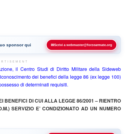
 tuo sponsor qui
✉
Scrivi a webmaster@forzearmate.org
ERTISEMENT
azione, il Centro Studi di Diritto Militare della Sideweb
l riconoscimento dei benefici della legge 86 (ex legge 100)
ossesso di determinati requisiti.
BENEFICI DI CUI ALLA LEGGE 86/2001 – RIENTRO
O.M.)
SERVIZIO E’ CONDIZIONATO AD UN NUMERO