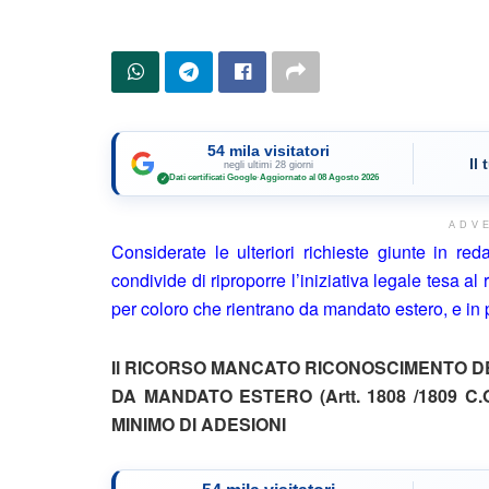
54 mila visitatori
Il
negli ultimi 28 giorni
Dati certificati Google
·
Aggiornato al 08 Agosto 2026
✓
ADV
Considerate le ulteriori richieste giunte in red
condivide di riproporre l’iniziativa legale tesa a
per coloro che rientrano da mandato estero, e in p
Il RICORSO
MANCATO RICONOSCIMENTO DEI 
DA MANDATO ESTERO (Artt.
1808 /1809 C.
MINIMO DI ADESIONI