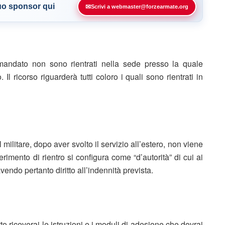
tuo sponsor qui
✉
Scrivi a webmaster@forzearmate.org
 mandato non sono rientrati nella sede presso la quale
Il ricorso riguarderà tutti coloro i quali sono rientrati in
ilitare, dopo aver svolto il servizio all’estero, non viene
ferimento di rientro si configura come “d’autorità” di cui ai
endo pertanto diritto all’indennità prevista.
o riceverai le istruzioni e i moduli di adesione che dovrai