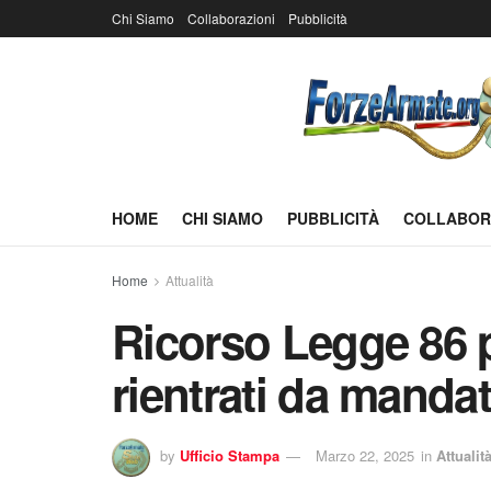
Chi Siamo
Collaborazioni
Pubblicità
HOME
CHI SIAMO
PUBBLICITÀ
COLLABOR
Home
Attualità
Ricorso Legge 86 
rientrati da manda
by
Ufficio Stampa
Marzo 22, 2025
in
Attualit