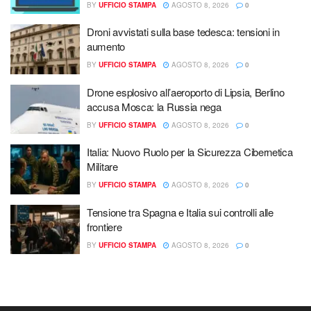
BY
UFFICIO STAMPA
AGOSTO 8, 2026
0
Droni avvistati sulla base tedesca: tensioni in
aumento
BY
UFFICIO STAMPA
AGOSTO 8, 2026
0
Drone esplosivo all’aeroporto di Lipsia, Berlino
accusa Mosca: la Russia nega
BY
UFFICIO STAMPA
AGOSTO 8, 2026
0
Italia: Nuovo Ruolo per la Sicurezza Cibernetica
Militare
BY
UFFICIO STAMPA
AGOSTO 8, 2026
0
Tensione tra Spagna e Italia sui controlli alle
frontiere
BY
UFFICIO STAMPA
AGOSTO 8, 2026
0