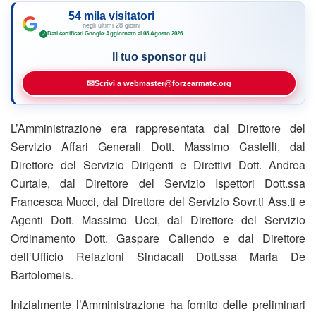
54 mila visitatori
negli ultimi 28 giorni
Dati certificati Google
·
Aggiornato al 08 Agosto 2026
✓
Il tuo sponsor qui
✉
Scrivi a webmaster@forzearmate.org
L’Amministrazione era rappresentata dal Direttore del
Servizio Affari Generali Dott. Massimo Castelli, dal
Direttore del Servizio Dirigenti e Direttivi Dott. Andrea
Curtale, dal Direttore del Servizio Ispettori Dott.ssa
Francesca Mucci, dal Direttore del Servizio Sovr.ti Ass.ti e
Agenti Dott. Massimo Ucci, dal Direttore del Servizio
Ordinamento Dott. Gaspare Caliendo e dal Direttore
dell‘Ufficio Relazioni Sindacali Dott.ssa Maria De
Bartolomeis.
Inizialmente l’Amministrazione ha fornito delle preliminari