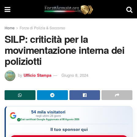
Home
Forze di Polizia & Soccorso
SILP: criticità per la
movimentazione interna dei
poliziotti
by
Ufficio Stampa
Giugno 8, 2024
54 mila visitatori
negli ultimi 28 giorni
Dati certificati Google
·
Aggiornato al 08 Agosto 2026
✓
Il tuo sponsor qui