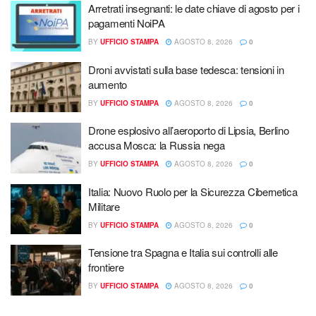
Arretrati insegnanti: le date chiave di agosto per i
pagamenti NoiPA
BY
UFFICIO STAMPA
AGOSTO 8, 2026
0
Droni avvistati sulla base tedesca: tensioni in
aumento
BY
UFFICIO STAMPA
AGOSTO 8, 2026
0
Drone esplosivo all’aeroporto di Lipsia, Berlino
accusa Mosca: la Russia nega
BY
UFFICIO STAMPA
AGOSTO 8, 2026
0
Italia: Nuovo Ruolo per la Sicurezza Cibernetica
Militare
BY
UFFICIO STAMPA
AGOSTO 8, 2026
0
Tensione tra Spagna e Italia sui controlli alle
frontiere
BY
UFFICIO STAMPA
AGOSTO 8, 2026
0