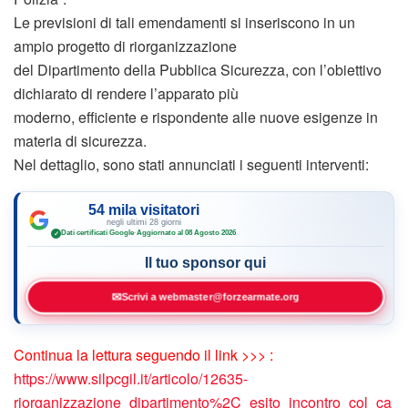
Le previsioni di tali emendamenti si inseriscono in un
ampio progetto di riorganizzazione
del Dipartimento della Pubblica Sicurezza, con l’obiettivo
dichiarato di rendere l’apparato più
moderno, efficiente e rispondente alle nuove esigenze in
materia di sicurezza.
Nel dettaglio, sono stati annunciati i seguenti interventi:
54 mila visitatori
negli ultimi 28 giorni
Dati certificati Google
·
Aggiornato al 08 Agosto 2026
✓
Il tuo sponsor qui
✉
Scrivi a webmaster@forzearmate.org
Continua la lettura seguendo il link >>> :
https://www.silpcgil.it/articolo/12635-
riorganizzazione_dipartimento%2C_esito_incontro_col_ca