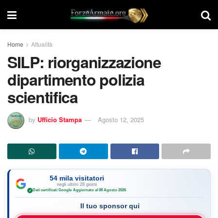
Home
Attualità
SILP: riorganizzazione
dipartimento polizia
scientifica
by
Ufficio Stampa
Agosto 12, 2025
54 mila visitatori
negli ultimi 28 giorni
Dati certificati Google
·
Aggiornato al 08 Agosto 2026
✓
Il tuo sponsor qui