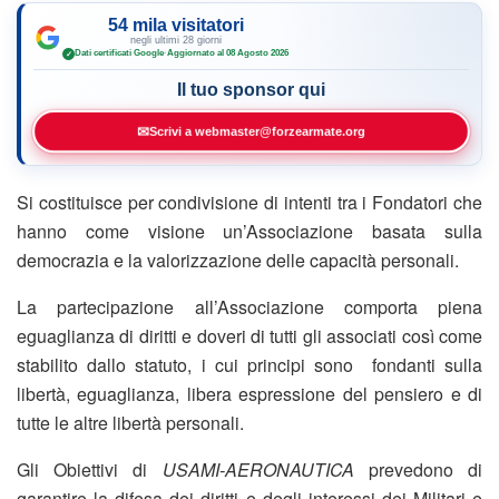
54 mila visitatori
negli ultimi 28 giorni
Dati certificati Google
·
Aggiornato al 08 Agosto 2026
✓
Il tuo sponsor qui
✉
Scrivi a webmaster@forzearmate.org
Si costituisce per condivisione di intenti tra i Fondatori che
hanno come visione un’
Associazione
basata sulla
democrazia e la valorizzazione delle capacità personali.
La partecipazione all’Associazione comporta piena
eguaglianza di diritti e doveri di tutti gli associati così come
stabilito dallo statuto, i cui principi sono fondanti sulla
libertà, eguaglianza, libera espressione del pensiero e di
tutte le altre libertà personali.
Gli Obiettivi di
USAMI-AERONAUTICA
prevedono di
garantire la difesa dei diritti e degli interessi dei Militari e