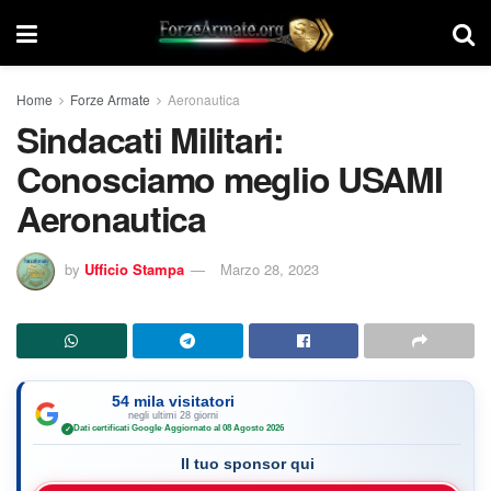
Home
Forze Armate
Aeronautica
Sindacati Militari:
Conosciamo meglio USAMI
Aeronautica
by
Ufficio Stampa
Marzo 28, 2023
54 mila visitatori
negli ultimi 28 giorni
Dati certificati Google
·
Aggiornato al 08 Agosto 2026
✓
Il tuo sponsor qui