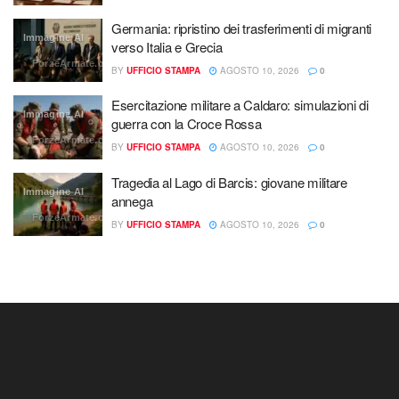
Germania: ripristino dei trasferimenti di migranti
Immagine AI
verso Italia e Grecia
ForzeArmate.org
BY
UFFICIO STAMPA
AGOSTO 10, 2026
0
Esercitazione militare a Caldaro: simulazioni di
Immagine AI
guerra con la Croce Rossa
ForzeArmate.org
BY
UFFICIO STAMPA
AGOSTO 10, 2026
0
Tragedia al Lago di Barcis: giovane militare
Immagine AI
annega
ForzeArmate.org
BY
UFFICIO STAMPA
AGOSTO 10, 2026
0