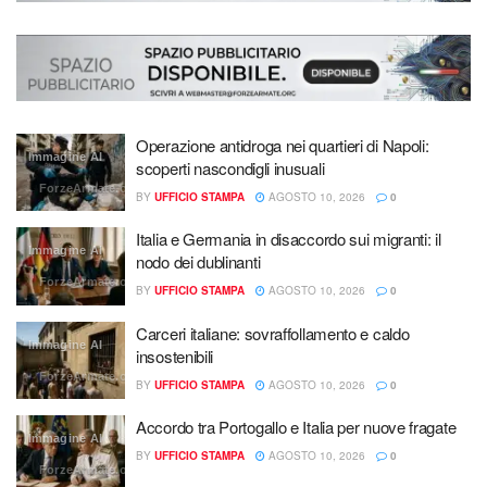
Operazione antidroga nei quartieri di Napoli:
Immagine AI
scoperti nascondigli inusuali
ForzeArmate.org
BY
UFFICIO STAMPA
AGOSTO 10, 2026
0
Italia e Germania in disaccordo sui migranti: il
Immagine AI
nodo dei dublinanti
ForzeArmate.org
BY
UFFICIO STAMPA
AGOSTO 10, 2026
0
Carceri italiane: sovraffollamento e caldo
Immagine AI
insostenibili
ForzeArmate.org
BY
UFFICIO STAMPA
AGOSTO 10, 2026
0
Accordo tra Portogallo e Italia per nuove fragate
Immagine AI
BY
UFFICIO STAMPA
AGOSTO 10, 2026
0
ForzeArmate.org