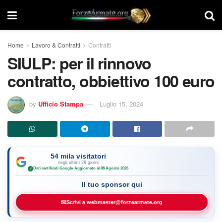
Home
Lavoro & Contratti
Contratti
SIULP: per il rinnovo
contratto, obbiettivo 100 euro
by
Ufficio Stampa
Luglio 15, 2024
54 mila visitatori
negli ultimi 28 giorni
Dati certificati Google
·
Aggiornato al 08 Agosto 2026
✓
Il tuo sponsor qui
✉
Scrivi a webmaster@forzearmate.org