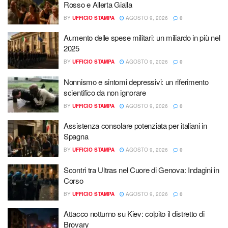
Rosso e Allerta Gialla
BY
UFFICIO STAMPA
AGOSTO 9, 2026
0
Aumento delle spese militari: un miliardo in più nel
2025
BY
UFFICIO STAMPA
AGOSTO 9, 2026
0
Nonnismo e sintomi depressivi: un riferimento
scientifico da non ignorare
BY
UFFICIO STAMPA
AGOSTO 9, 2026
0
Assistenza consolare potenziata per italiani in
Spagna
BY
UFFICIO STAMPA
AGOSTO 9, 2026
0
Scontri tra Ultras nel Cuore di Genova: Indagini in
Corso
BY
UFFICIO STAMPA
AGOSTO 9, 2026
0
Attacco notturno su Kiev: colpito il distretto di
Brovary