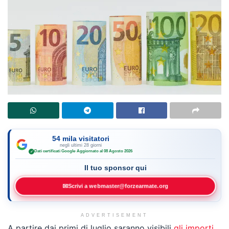
54 mila visitatori
negli ultimi 28 giorni
Dati certificati Google
·
Aggiornato al 08 Agosto 2026
✓
Il tuo sponsor qui
✉
Scrivi a webmaster@forzearmate.org
ADVERTISEMENT
A partire dai primi di luglio saranno visibili
gli importi