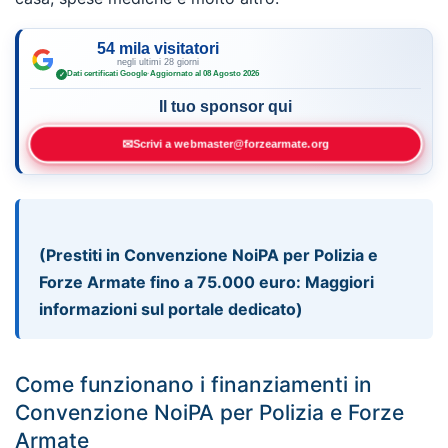
54 mila visitatori
negli ultimi 28 giorni
Dati certificati Google
·
Aggiornato al 08 Agosto 2026
✓
Il tuo sponsor qui
✉
Scrivi a webmaster@forzearmate.org
(Prestiti in Convenzione NoiPA per Polizia e
Forze Armate fino a 75.000 euro: Maggiori
informazioni sul portale dedicato)
Come funzionano i finanziamenti in
Convenzione NoiPA per Polizia e Forze
Armate