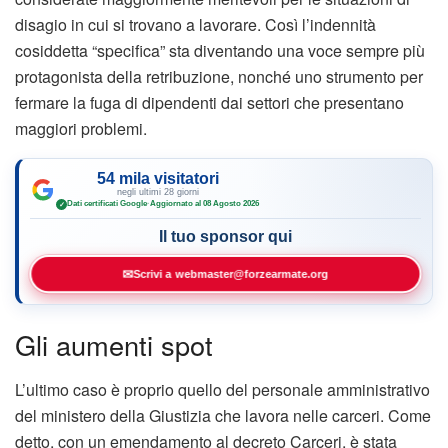
disagio in cui si trovano a lavorare. Così l’indennità
cosiddetta “specifica” sta diventando una voce sempre più
protagonista della retribuzione, nonché uno strumento per
fermare la fuga di dipendenti dai settori che presentano
maggiori problemi.
54 mila visitatori
negli ultimi 28 giorni
Dati certificati Google
·
Aggiornato al 08 Agosto 2026
✓
Il tuo sponsor qui
✉
Scrivi a webmaster@forzearmate.org
Gli aumenti spot
L’ultimo caso è proprio quello del personale amministrativo
del ministero della Giustizia che lavora nelle carceri. Come
detto, con un emendamento al decreto Carceri, è stata