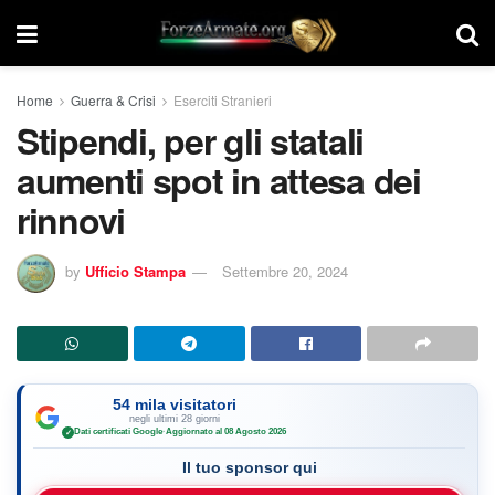
Home
Guerra & Crisi
Eserciti Stranieri
Stipendi, per gli statali
aumenti spot in attesa dei
rinnovi
by
Ufficio Stampa
Settembre 20, 2024
54 mila visitatori
negli ultimi 28 giorni
Dati certificati Google
·
Aggiornato al 08 Agosto 2026
✓
Il tuo sponsor qui