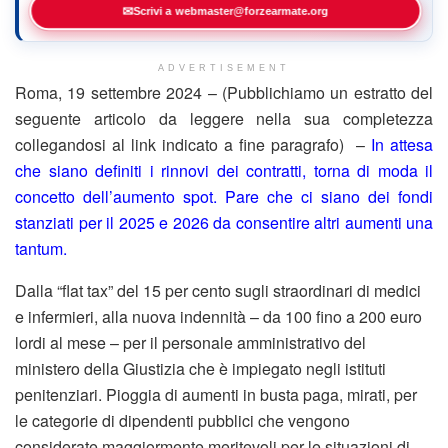
✉
Scrivi a webmaster@forzearmate.org
ADVERTISEMENT
Roma, 19 settembre 2024 – (Pubblichiamo un estratto del
seguente articolo da leggere nella sua completezza
collegandosi al link indicato a fine paragrafo) –
In attesa
che siano definiti i rinnovi dei contratti, torna di moda il
concetto dell’aumento spot. Pare che ci siano dei fondi
stanziati per il 2025 e 2026 da consentire altri aumenti una
tantum.
Dalla “flat tax” del 15 per cento sugli straordinari di medici
e infermieri, alla nuova indennità – da 100 fino a 200 euro
lordi al mese – per il personale amministrativo del
ministero della Giustizia che è impiegato negli istituti
penitenziari. Pioggia di aumenti in busta paga, mirati, per
le categorie di dipendenti pubblici che vengono
considerate maggiormente meritevoli per le situazioni di