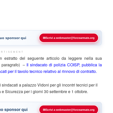
 tuo sponsor qui
✉
Scrivi a webmaster@forzearmate.org
ERTISEMENT
estratto del seguente articolo da leggere nella sua
ne paragrafo) –
Il sindacato di polizia COISP, pubblica la
ti per il tavolo tecnico relativo al rinnovo di contratto.
sindacati a palazzo Vidoni per gli incontri tecnici per il
e Sicurezza per i giorni 30 settembre e 1 ottobre.
tuo sponsor qui
✉
Scrivi a webmaster@forzearmate.org