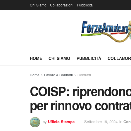
Chi Siamo
Collaborazioni
Pubblicità
HOME
CHI SIAMO
PUBBLICITÀ
COLLABOR
Home
Lavoro & Contratti
Contratti
COISP: riprendono l
per rinnovo contra
by
Ufficio Stampa
Settembre 19, 2024
in
Cont