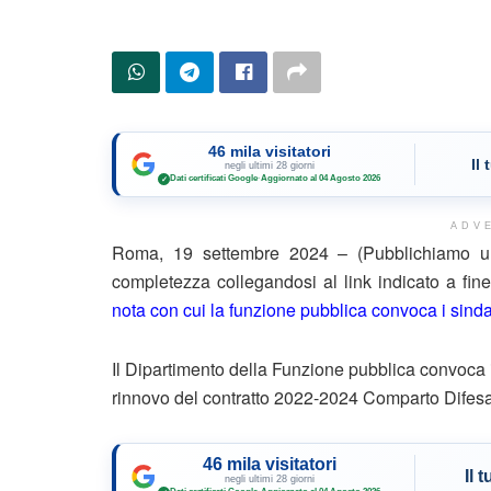
46 mila visitatori
Il
negli ultimi 28 giorni
Dati certificati Google
·
Aggiornato al 04 Agosto 2026
✓
ADV
Roma, 19 settembre 2024 – (Pubblichiamo un 
completezza collegandosi al link indicato a fi
nota con cui la funzione pubblica convoca i sindaca
Il Dipartimento della Funzione pubblica convoca i 
rinnovo del contratto 2022-2024 Comparto Difesa 
46 mila visitatori
Il 
negli ultimi 28 giorni