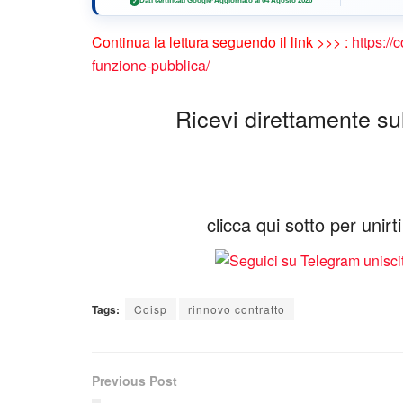
Dati certificati Google
·
Aggiornato al 04 Agosto 2026
✓
Continua la lettura seguendo il link >>> :
https://
funzione-pubblica/
Ricevi direttamente sul 
clicca qui sotto per unir
Tags:
Coisp
rinnovo contratto
Previous Post