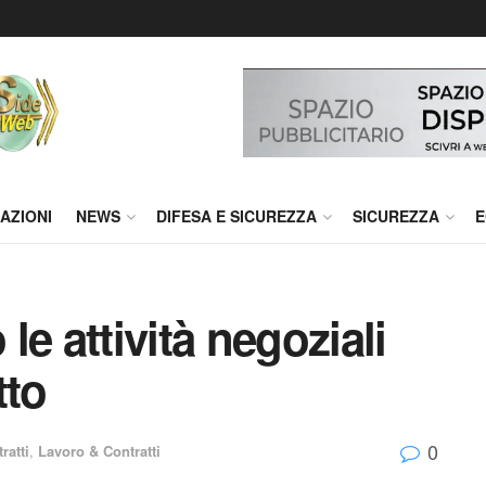
AZIONI
NEWS
DIFESA E SICUREZZA
SICUREZZA
E
e attività negoziali
tto
0
ratti
,
Lavoro & Contratti