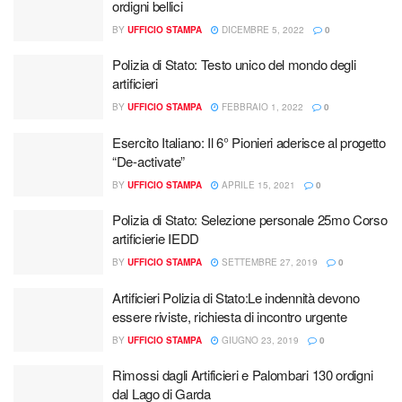
ordigni bellici
BY
UFFICIO STAMPA
DICEMBRE 5, 2022
0
Polizia di Stato: Testo unico del mondo degli
artificieri
BY
UFFICIO STAMPA
FEBBRAIO 1, 2022
0
Esercito Italiano: Il 6° Pionieri aderisce al progetto
“De-activate”
BY
UFFICIO STAMPA
APRILE 15, 2021
0
Polizia di Stato: Selezione personale 25mo Corso
artificierie IEDD
BY
UFFICIO STAMPA
SETTEMBRE 27, 2019
0
Artificieri Polizia di Stato:Le indennità devono
essere riviste, richiesta di incontro urgente
BY
UFFICIO STAMPA
GIUGNO 23, 2019
0
Rimossi dagli Artificieri e Palombari 130 ordigni
dal Lago di Garda