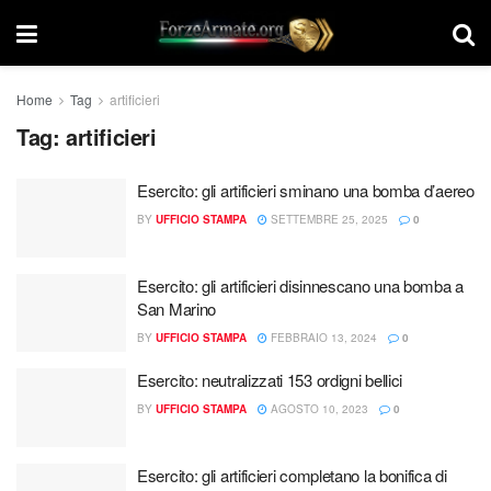
Home
Tag
artificieri
Tag:
artificieri
Esercito: gli artificieri sminano una bomba d’aereo
BY
UFFICIO STAMPA
SETTEMBRE 25, 2025
0
Esercito: gli artificieri disinnescano una bomba a
San Marino
BY
UFFICIO STAMPA
FEBBRAIO 13, 2024
0
Esercito: neutralizzati 153 ordigni bellici
BY
UFFICIO STAMPA
AGOSTO 10, 2023
0
Esercito: gli artificieri completano la bonifica di