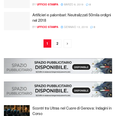
BY
UFFICIO STAMPA
MARZO 8, 2019
0
Artificieri e palombari: Neutralizzati 50mila ordigni
nel 2018
BY
UFFICIO STAMPA
GENNAIO 13, 2019
0
1
2
Scontri tra Ultras nel Cuore di Genova: Indagini in
Corso