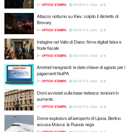
BY
UFFICIO STAMPA
AGOSTO 9, 2026
0
Attacco notturno su Kiev: colpito il distretto di
Brovary
BY
UFFICIO STAMPA
AGOSTO 8, 2026
0
Indagine nel Vallo di Diano: firme digitali false e
frode fiscale
BY
UFFICIO STAMPA
AGOSTO 8, 2026
0
Arretrati insegnanti: le date chiave di agosto per i
pagamenti NoiPA
BY
UFFICIO STAMPA
AGOSTO 8, 2026
0
Droni avvistati sulla base tedesca: tensioni in
aumento
BY
UFFICIO STAMPA
AGOSTO 8, 2026
0
Drone esplosivo all’aeroporto di Lipsia, Berlino
accusa Mosca: la Russia nega