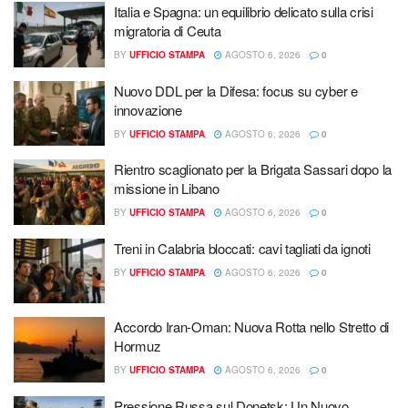
Italia e Spagna: un equilibrio delicato sulla crisi
migratoria di Ceuta
BY
UFFICIO STAMPA
AGOSTO 6, 2026
0
Nuovo DDL per la Difesa: focus su cyber e
innovazione
BY
UFFICIO STAMPA
AGOSTO 6, 2026
0
Rientro scaglionato per la Brigata Sassari dopo la
missione in Libano
BY
UFFICIO STAMPA
AGOSTO 6, 2026
0
Treni in Calabria bloccati: cavi tagliati da ignoti
BY
UFFICIO STAMPA
AGOSTO 6, 2026
0
Accordo Iran-Oman: Nuova Rotta nello Stretto di
Hormuz
BY
UFFICIO STAMPA
AGOSTO 6, 2026
0
Pressione Russa sul Donetsk: Un Nuovo